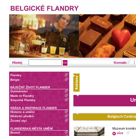
Hledej
Kontakt
Flandry
Belgie
BÁJEČNÝ ŽIVOT FLANDER
Gurmánství
Made in Flandry
Um
Smyslné Flandry
KRÁSA A INSPIRACE FLANDER
Historie a umění
Belgisch Centru
Dědictví předků
Životní styl
Muzeum komiks
FLANDERSKÁ MĚSTA UMĚNÍ
Brusel
více