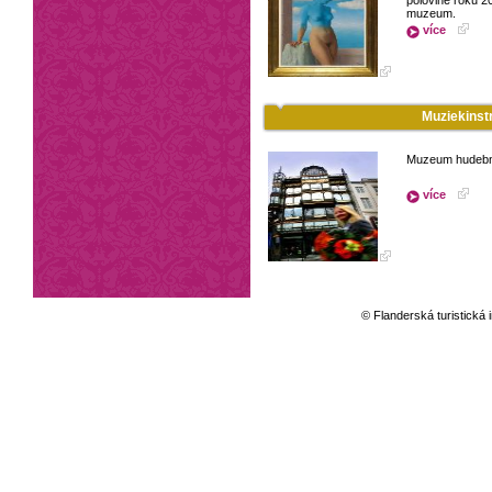
polovině roku 20
muzeum.
více
Muziekinst
Muzeum hudební
více
© Flanderská turistická