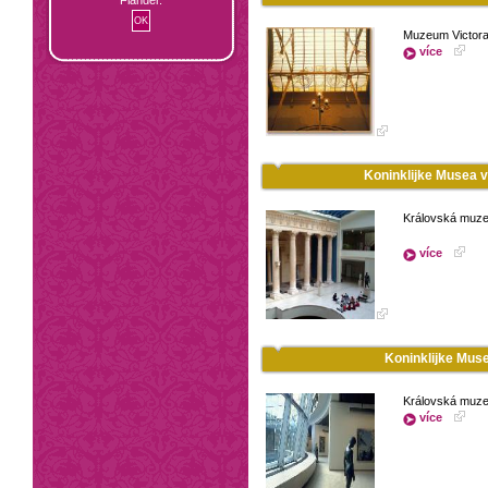
Muzeum Victora
více
Koninklijke Musea v
Královská muzea
více
Koninklijke Mus
Královská muze
více