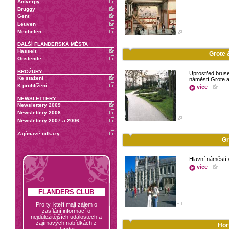
Antverpy
Bruggy
Gent
Leuven
Mechelen
DALŠÍ FLANDERSKÁ MĚSTA
Hasselt
Grote 
Oostende
BROŽURY
Uprostřed bruse
Ke stažení
náměstí Grote a
K prohlížení
více
NEWSLETTERY
Newslettery 2009
Newslettery 2008
Newslettery 2007 a 2006
Zajímavé odkazy
Gr
Hlavní náměstí 
více
FLANDERS CLUB
Pro ty, kteří mají zájem o
zasílání informací o
nejdůležitějších událostech a
zajímavých nabídkách z
Hor
Flander.