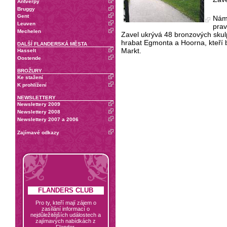
Antverpy
Bruggy
Gent
Námě
Leuven
prav
Mechelen
Zavel ukrývá 48 bronzových skulp
hrabat Egmonta a Hoorna, kteří 
DALŠÍ FLANDERSKÁ MĚSTA
Markt.
Hasselt
Oostende
BROŽURY
Ke stažení
K prohlížení
NEWSLETTERY
Newslettery 2009
Newslettery 2008
Newslettery 2007 a 2006
Zajímavé odkazy
FLANDERS CLUB
Pro ty, kteří mají zájem o
zasílání informací o
nejdůležitějších událostech a
zajímavých nabídkách z
Flander.