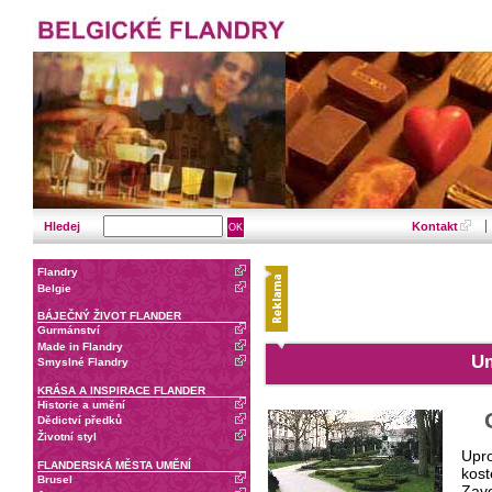
Hledej
Kontakt
Flandry
Belgie
BÁJEČNÝ ŽIVOT FLANDER
Gurmánství
Made in Flandry
Um
Smyslné Flandry
KRÁSA A INSPIRACE FLANDER
Historie a umění
Dědictví předků
Životní styl
Upro
FLANDERSKÁ MĚSTA UMĚNÍ
kost
Brusel
Zave