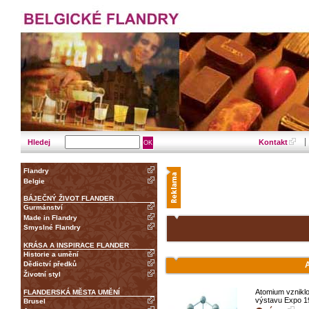
Hledej
Kontakt
Flandry
Belgie
BÁJEČNÝ ŽIVOT FLANDER
Gurmánství
Made in Flandry
Smyslné Flandry
KRÁSA A INSPIRACE FLANDER
Historie a umění
A
Dědictví předků
Životní styl
Atomium vznikl
FLANDERSKÁ MĚSTA UMĚNÍ
výstavu Expo 1
Brusel