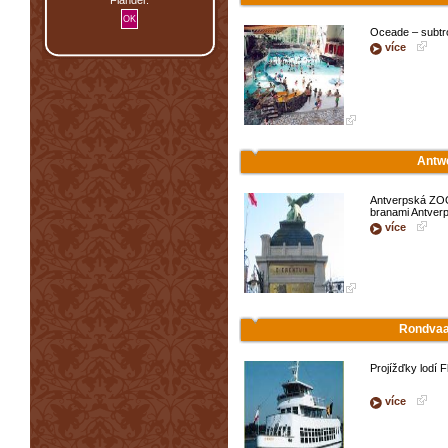
Oceade – subtro
více
Antw
Antverpská ZOO
branami Antverp,
více
Rondvaar
Projížďky lodí F
více