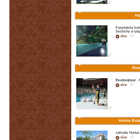
Aq
Futuristický kom
živočichy a ryby
více
Bou
Boudewijnpar - 
více
Hortus Bota
zahrady Hortus
více