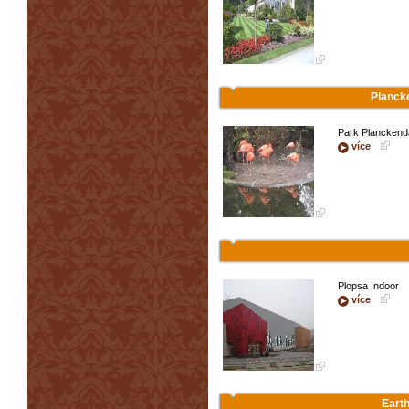
Planck
Park Planckend
více
Plopsa Indoor
více
Earth