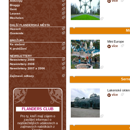
více
Antverpy
Bruggy
Gent
Leuven
Mechelen
DALŠÍ FLANDERSKÁ MĚSTA
Hasselt
Mi
Oostende
BROŽURY
Mini Europe
Ke stažení
více
K prohlížení
NEWSLETTERY
Newslettery 2009
Newslettery 2008
Newslettery 2007 a 2006
Zajímavé odkazy
Serre
Lakenské sklen
více
FLANDERS CLUB
Pro ty, kteří mají zájem o
zasílání informací o
nejdůležitějších událostech a
zajímavých nabídkách z
Flander.