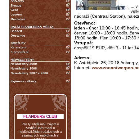
Antverpy
Bruggy
... 
Gent
velk
Leuven
nádraží (Centraal Station), nalezn
Mechelen
Otevřeno:
DALŠÍ FLANDERSKÁ MĚSTA
leden - únor 10:00 - 16:45 hodin
Hasselt
červen 10:00 - 18:00 hodin, červ
Oostende
18:00 hodin, říjen 10:00 - 17:30 
Vstupné:
BROŽURY
dospělí 19 EUR, děti 3 - 11 let 
Ke stažení
K prohlížení
Adresa:
NEWSLETTERY
K. Astridplein 26, 20 18 Antverpy,
Newslettery 2009
Internet:
www.zooantwerpen.b
Newslettery 2008
Newslettery 2007 a 2006
Zajímavé odkazy
FLANDERS CLUB
Pro ty, kteří mají zájem o
zasílání informací o
nejdůležitějších událostech a
zajímavých nabídkách z
Flander.