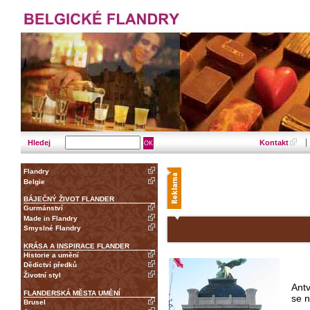
Hledej
Kontakt
Flandry
Belgie
BÁJEČNÝ ŽIVOT FLANDER
Gurmánství
Made in Flandry
Smyslné Flandry
KRÁSA A INSPIRACE FLANDER
Historie a umění
Dědictví předků
Životní styl
Ant
FLANDERSKÁ MĚSTA UMĚNÍ
se n
Brusel