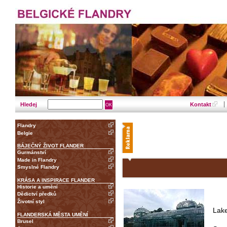
Hledej
Kontakt
Flandry
Belgie
BÁJEČNÝ ŽIVOT FLANDER
Gurmánství
Made in Flandry
Smyslné Flandry
KRÁSA A INSPIRACE FLANDER
Historie a umění
Dědictví předků
Životní styl
Lake
FLANDERSKÁ MĚSTA UMĚNÍ
Brusel