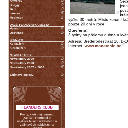
Sece
Antverpy
Bruggy
jedn
Gent
post
Leuven
král
Mechelen
výšku 30 metrů. Místo konání krá
pouze 20 dní v roce.
DALŠÍ FLANDERSKÁ MĚSTA
Hasselt
Otevřeno:
Oostende
3 týdny na přelomu dubna a kvě
BROŽURY
Adresa: Brederodestraat 16, B-10
Ke stažení
Internet:
www.monarchie.be
K prohlížení
NEWSLETTERY
Newslettery 2009
Newslettery 2008
Newslettery 2007 a 2006
Zajímavé odkazy
FLANDERS CLUB
Pro ty, kteří mají zájem o
zasílání informací o
nejdůležitějších událostech a
zajímavých nabídkách z
Flander.