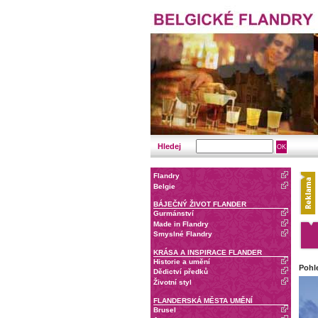
Hledej
Flandry
Belgie
BÁJEČNÝ ŽIVOT FLANDER
Gurmánství
Made in Flandry
Smyslné Flandry
KRÁSA A INSPIRACE FLANDER
Historie a umění
Pohle
Dědictví předků
Životní styl
FLANDERSKÁ MĚSTA UMĚNÍ
Brusel