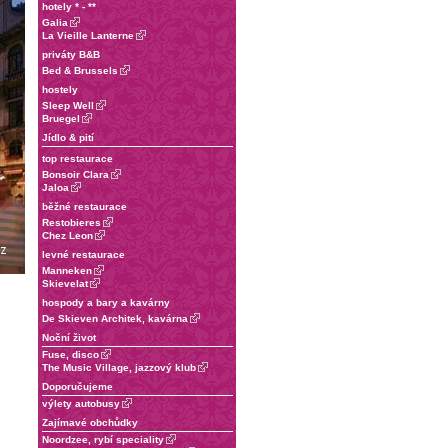
hotely * - **
Galia
La Vieille Lanterne
priváty B&B
Bed & Brussels
hostely
Sleep Well
Bruegel
Jídlo & pití
top restaurace
Bonsoir Clara
Jaloa
běžné restaurace
Restobieres
Chez Leon
levné restaurace
Manneken
Skievelat
hospody a bary a kavárny
De Skieven Architek, kavárna
Noční život
Fuse, disco
The Music Village, jazzový klub
Doporučujeme
výlety autobusy
Zajímavé obchůdky
Noordzee, rybí speciality