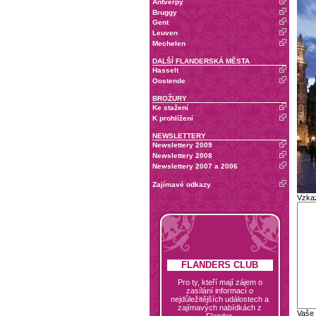
Antverpy
Bruggy
Gent
Leuven
Mechelen
DALŠÍ FLANDERSKÁ MĚSTA
Hasselt
Oostende
BROŽURY
Ke stažení
K prohlížení
NEWSLETTERY
Newslettery 2009
Newslettery 2008
Newslettery 2007 a 2006
Zajímavé odkazy
Vzka
FLANDERS CLUB
Pro ty, kteří mají zájem o
zasílání informací o
nejdůležitějších událostech a
zajímavých nabídkách z
Vaše
Flander.