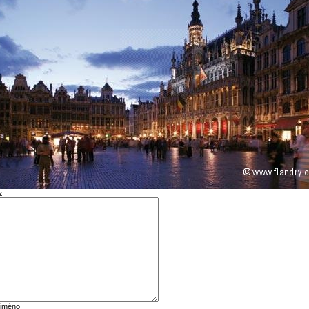
z
 jméno