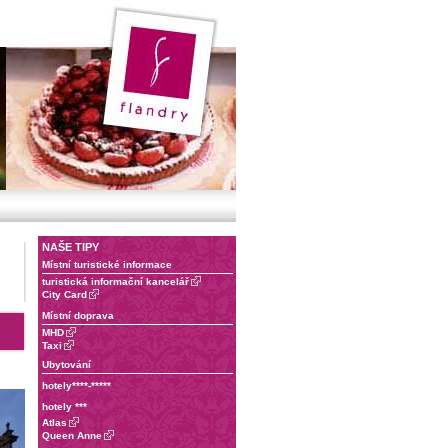
NAŠE TIPY
Místní turistické informace
turistická informační kancelář
City Card
Místní doprava
MHD
Taxi
Ubytování
hotely****-*****
hotely ***
Atlas
Queen Anne