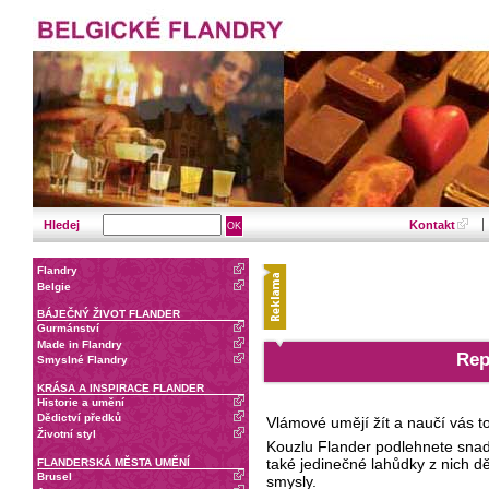
Hledej
Kontakt
Flandry
Belgie
BÁJEČNÝ ŽIVOT FLANDER
Gurmánství
Made in Flandry
Rep
Smyslné Flandry
KRÁSA A INSPIRACE FLANDER
Historie a umění
Dědictví předků
Vlámové umějí žít a naučí vás 
Životní styl
Kouzlu Flander podlehnete snadn
také jedinečné lahůdky z nich dě
FLANDERSKÁ MĚSTA UMĚNÍ
Brusel
smysly.