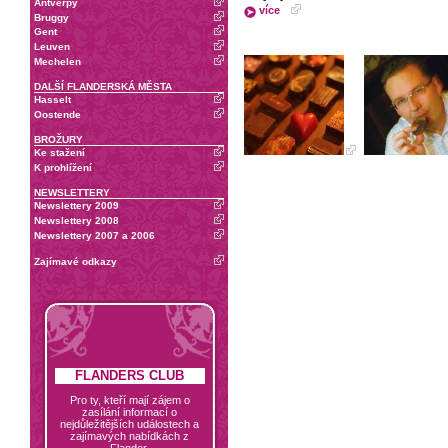
Antverpy
více
Bruggy
Gent
Leuven
Mechelen
DALŠÍ FLANDERSKÁ MĚSTA
Hasselt
Oostende
BROŽURY
Ke stažení
K prohlížení
NEWSLETTERY
Newslettery 2009
Newslettery 2008
Newslettery 2007 a 2006
Zajímavé odkazy
FLANDERS CLUB
Pro ty, kteří mají zájem o
zasílání informací o
nejdůležitějších událostech a
zajímavých nabídkách z
Flander.