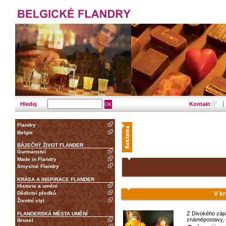
Hledej
Kontakt
Flandry
Belgie
BÁJEČNÝ ŽIVOT FLANDER
Gurmánství
Made in Flandry
Smyslné Flandry
KRÁSA A INSPIRACE FLANDER
Historie a umění
V kr
Dědictví předků
Životní styl
Z Divokého zápa
FLANDERSKÁ MĚSTA UMĚNÍ
známépostavy, ch
Brusel