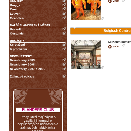
více
Antverpy
Bruggy
Gent
Leuven
Mechelen
DALŠÍ FLANDERSKÁ MĚSTA
Hasselt
Belgisch Centru
Oostende
BROŽURY
Muzeum komiks
Ke stažení
více
K prohlížení
NEWSLETTERY
Newslettery 2009
Newslettery 2008
Newslettery 2007 a 2006
Zajímavé odkazy
FLANDERS CLUB
Pro ty, kteří mají zájem o
zasílání informací o
nejdůležitějších událostech a
zajímavých nabídkách z
Flander.