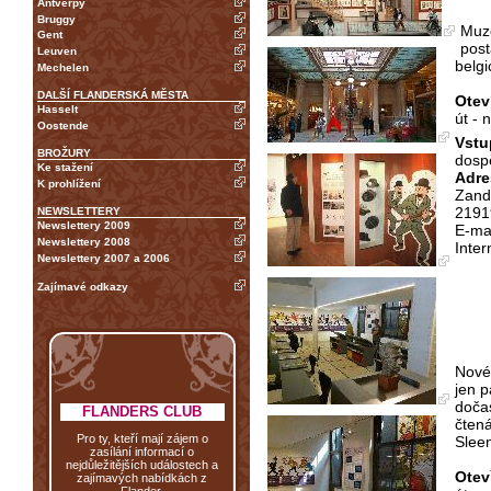
Antverpy
Bruggy
Muz
Gent
post
Leuven
belgi
Mechelen
DALŠÍ FLANDERSKÁ MĚSTA
Otev
Hasselt
út - 
Oostende
Vstu
BROŽURY
dospě
Ke stažení
Adre
K prohlížení
Zands
2191
NEWSLETTERY
Newslettery 2009
E-ma
Newslettery 2008
Inter
Newslettery 2007 a 2006
Zajímavé odkazy
Nové
jen p
dočas
FLANDERS CLUB
čten
Pro ty, kteří mají zájem o
Sleen
zasílání informací o
nejdůležitějších událostech a
Otev
zajímavých nabídkách z
Flander.