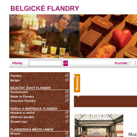
Hledej
Kontakt
Flandry
Belgie
BÁJEČNÝ ŽIVOT FLANDER
Gurmánství
Made in Flandry
Smyslné Flandry
KRÁSA A INSPIRACE FLANDER
Historie a umění
Dědictví předků
Životní styl
FLANDERSKÁ MĚSTA UMĚNÍ
Brusel
Muz