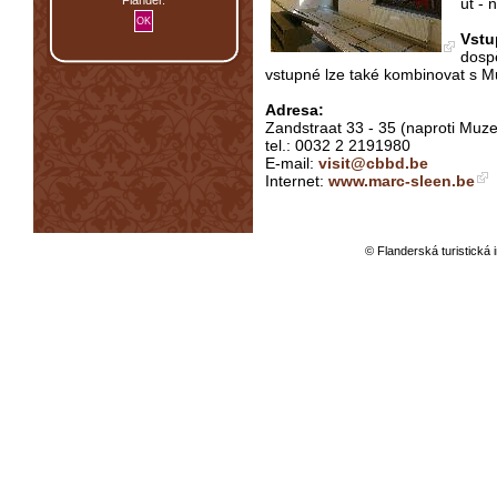
út - 
Vstu
dospě
vstupné lze také kombinovat s 
Adresa:
Zandstraat 33 - 35 (naproti Muze
tel.: 0032 2 2191980
E-mail:
visit@cbbd.be
Internet:
www.marc-sleen.be
© Flanderská turistická