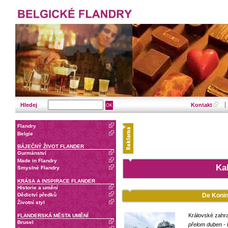
Hledej
Kontakt
Flandry
Belgie
BÁJEČNÝ ŽIVOT FLANDER
Gurmánství
Made in Flandry
Ka
Smyslné Flandry
KRÁSA A INSPIRACE FLANDER
Historie a umění
De Konin
Dědictví předků
Životní styl
Královské zahra
FLANDERSKÁ MĚSTA UMĚNÍ
Brusel
přelom duben - 