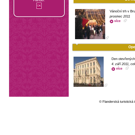
Vánoční trh v Br
prosinec 2011
více
Ope
Den otevřených
4. září 2011, ce
více
© Flanderská turistická