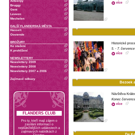
Antverpy
více
Bruggy
Gent
Leuven
Mechelen
DALŠÍ FLANDERSKÁ MĚSTA
Hasselt
Oostende
BROŽURY
Historické proc
Ke stažení
5. - 7. července
K prohlížení
více
NEWSLETTERY
Newslettery 2009
Newslettery 2008
Newslettery 2007 a 2006
Zajímavé odkazy
Bezoek a
Návštěva Králo
Konec července 
více
FLANDERS CLUB
Pro ty, kteří mají zájem o
zasílání informací o
nejdůležitějších událostech a
zajímavých nabídkách z
De Ke
Flander.