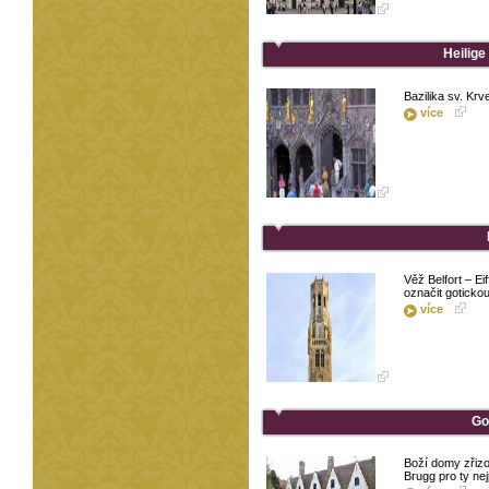
Heilige
Bazilika sv. Krv
více
Věž Belfort – Ei
označit gotickou
více
Go
Boží domy zřizo
Brugg pro ty nej