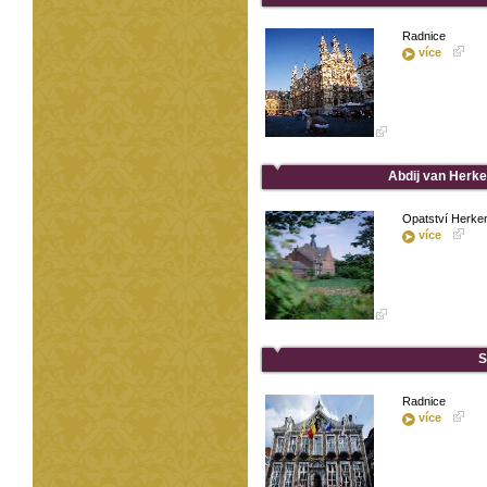
Radnice
více
Abdij van Herke
Opatství Herke
více
S
Radnice
více