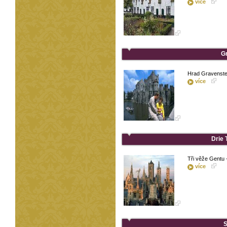
více
G
Hrad Gravenst
více
Drie 
Tři věže Gentu -
více
S