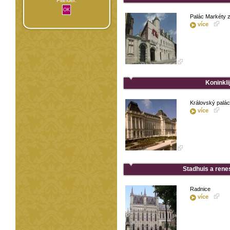
Palác Markéty 
více
Koninkli
Královský palác
více
Stadhuis a rene
Radnice
více