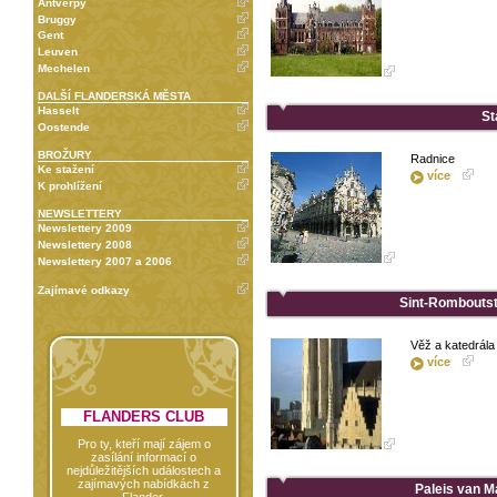
Antverpy
Bruggy
Gent
Leuven
Mechelen
DALŠÍ FLANDERSKÁ MĚSTA
Hasselt
St
Oostende
BROŽURY
Radnice
Ke stažení
více
K prohlížení
NEWSLETTERY
Newslettery 2009
Newslettery 2008
Newslettery 2007 a 2006
Zajímavé odkazy
Sint-Romboutst
Věž a katedrál
více
FLANDERS CLUB
Pro ty, kteří mají zájem o
zasílání informací o
nejdůležitějších událostech a
zajímavých nabídkách z
Paleis van M
Flander.