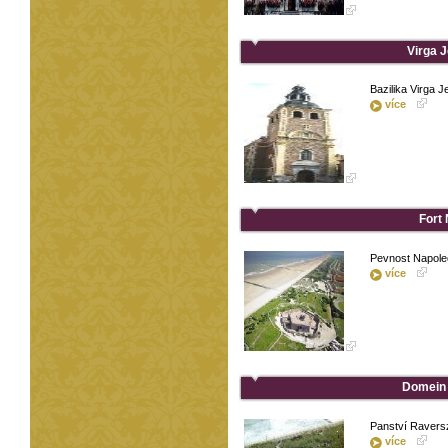
Virga J
Bazilika Virga 
více
Fort
Pevnost Napole
více
Domein 
Panství Raversz
více