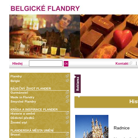
Hledej
Kontakt
Flandry
Belgie
BÁJEČNÝ ŽIVOT FLANDER
Gurmánství
Made in Flandry
His
Smyslné Flandry
KRÁSA A INSPIRACE FLANDER
Historie a umění
Dědictví předků
Životní styl
Radnice
FLANDERSKÁ MĚSTA UMĚNÍ
Brusel