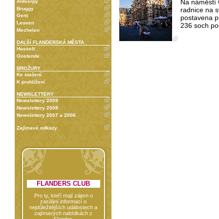
Na náměstí G
Antverpy
Bruggy
radnice na sv
Gent
postavena p
Leuven
236 soch poc
Mechelen
DALŠÍ FLANDERSKÁ MĚSTA
Hasselt
Oostende
BROŽURY
Ke stažení
K prohlížení
NEWSLETTERY
Newslettery 2009
Newslettery 2008
Newslettery 2007 a 2006
Zajímavé odkazy
FLANDERS CLUB
Pro ty, kteří mají zájem o
zasílání informací o
nejdůležitějších událostech a
zajímavých nabídkách z
Flander.