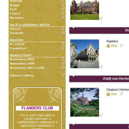
Antverpy
Bruggy
Gent
Leuven
Mechelen
DALŠÍ FLANDERSKÁ MĚSTA
Hasselt
St
Oostende
BROŽURY
Radnice
Ke stažení
více
K prohlížení
NEWSLETTERY
Newslettery 2009
Newslettery 2008
Newslettery 2007 a 2006
Zajímavé odkazy
Abdij van Herke
Opatství Herke
více
FLANDERS CLUB
Pro ty, kteří mají zájem o
zasílání informací o
nejdůležitějších událostech a
zajímavých nabídkách z
Flander.