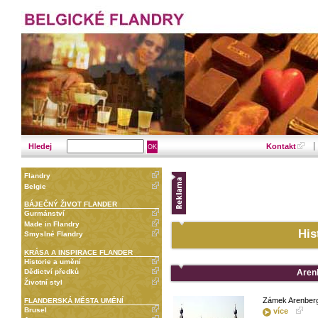
Hledej
Kontakt
Flandry
Belgie
BÁJEČNÝ ŽIVOT FLANDER
Gurmánství
Made in Flandry
His
Smyslné Flandry
KRÁSA A INSPIRACE FLANDER
Historie a umění
Aren
Dědictví předků
Životní styl
Zámek Arenberg.
FLANDERSKÁ MĚSTA UMĚNÍ
Brusel
více