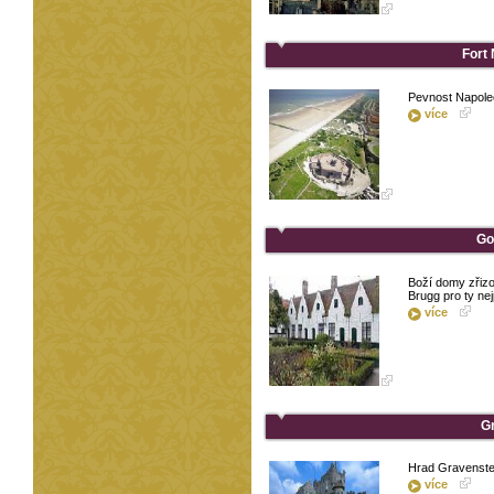
Fort
Pevnost Napole
více
Go
Boží domy zřizo
Brugg pro ty nej
více
G
Hrad Gravenst
více