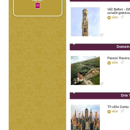
Věž Belfort – Ei
označit gotickou
více
Domein 
Panství Raversz
více
Drie 
Tři věže Gentu -
více