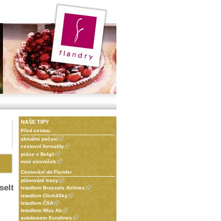
NAŠE TIPY
Před cestou
aktuální počasí
cestovní formality
práce v Belgii
mini slovníček
Cestování do Flander
plánování trasy
selt
letadlem Brussels Airlines
letadlem Click4Sky
letadlem ČSA
letadlem Wizz Air
autobusem Eurolines