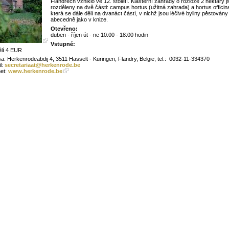
Flandrech vzniklo ve 12. století. Klášterní zahrady o rozloze 2 hektary j
rozděleny na dvě části: campus hortus (užitná zahrada) a hortus officina
která se dále dělí na dvanáct částí, v nichž jsou léčivé byliny pěstovány
abecedně jako v knize.
Otevřeno:
duben - říjen út - ne 10:00 - 18:00 hodin
Vstupné:
lí 4 EUR
a: Herkenrodeabdij 4, 3511 Hasselt - Kuringen, Flandry, Belgie, tel.:
0032-11-334370
l:
secretariaat@herkenrode.be
net:
www.herkenrode.be