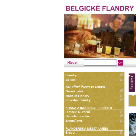
Hledej
Flandry
Belgie
BÁJEČNÝ ŽIVOT FLANDER
Gurmánství
Made in Flandry
Smyslné Flandry
KRÁSA A INSPIRACE FLANDER
Historie a umění
Dědictví předků
Životní styl
FLANDERSKÁ MĚSTA UMĚNÍ
Brusel