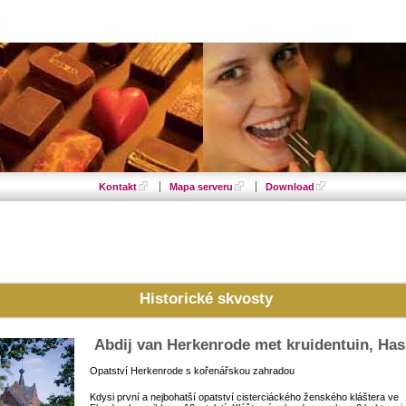
Kontakt
Mapa serveru
Download
Historické skvosty
Abdij van Herkenrode met kruidentuin, Has
Opatství Herkenrode s kořenářskou zahradou
Kdysi první a nejbohatší opatství cisterciáckého ženského kláštera ve