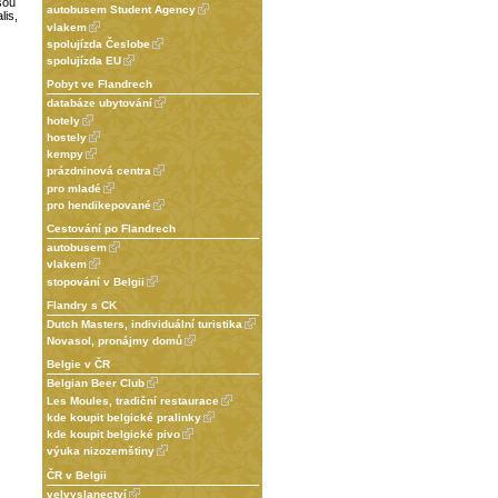
sou
autobusem Student Agency
lis,
vlakem
spolujízda Česlobe
spolujízda EU
Pobyt ve Flandrech
databáze ubytování
hotely
hostely
kempy
prázdninová centra
pro mladé
pro hendikepované
Cestování po Flandrech
autobusem
vlakem
stopování v Belgii
Flandry s CK
Dutch Masters, individuální turistika
Novasol, pronájmy domů
Belgie v ČR
Belgian Beer Club
Les Moules, tradiční restaurace
kde koupit belgické pralinky
kde koupit belgické pivo
výuka nizozemštiny
ČR v Belgii
velvyslanectví