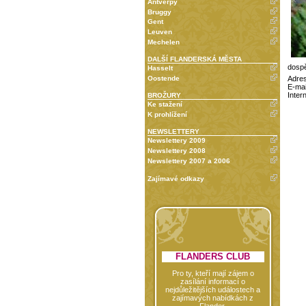
Antverpy
Bruggy
Gent
Leuven
Mechelen
DALŠÍ FLANDERSKÁ MĚSTA
dospě
Hasselt
Oostende
Adres
E-mai
Inter
BROŽURY
Ke stažení
K prohlížení
NEWSLETTERY
Newslettery 2009
Newslettery 2008
Newslettery 2007 a 2006
Zajímavé odkazy
FLANDERS CLUB
Pro ty, kteří mají zájem o
zasílání informací o
nejdůležitějších událostech a
zajímavých nabídkách z
Flander.