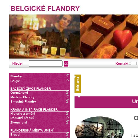
Hledej
Kontakt
Flandry
Belgie
BÁJEČNÝ ŽIVOT FLANDER
Gurmánství
Made in Flandry
Um
Smyslné Flandry
KRÁSA A INSPIRACE FLANDER
Historie a umění
O
Dědictví předků
Životní styl
FLANDERSKÁ MĚSTA UMĚNÍ
Brusel
Hist