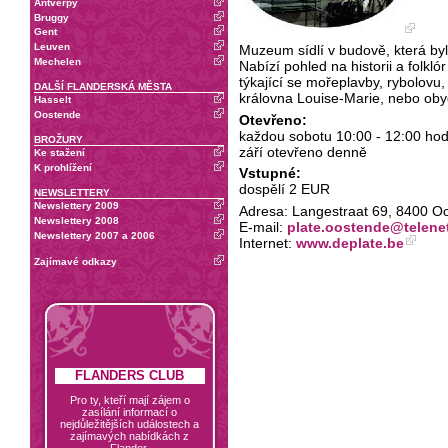
Antverpy
Bruggy
Gent
Leuven
Muzeum sídlí v budově, která byla
Mechelen
Nabízí pohled na historii a folkl
týkající se mořeplavby, rybolovu
DALŠÍ FLANDERSKÁ MĚSTA
královna Louise-Marie, nebo obyd
Hasselt
Oostende
Otevřeno:
každou sobotu 10:00 - 12:00 hodi
BROŽURY
září otevřeno denně
Ke stažení
K prohlížení
Vstupné:
dospělí 2 EUR
NEWSLETTERY
Newslettery 2009
Adresa: Langestraat 69, 8400 Oos
Newslettery 2008
E-mail:
plate.oostende@telene
Newslettery 2007 a 2006
Internet:
www.deplate.be
Zajímavé odkazy
FLANDERS CLUB
Pro ty, kteří mají zájem o
zasílání informací o
nejdůležitějších událostech a
zajímavých nabídkách z
Flander.