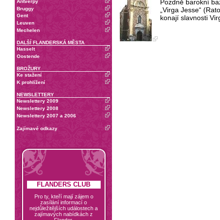
Pozdně barokní baz
Antverpy
Bruggy
„Virga Jesse“ (Rat
Gent
konají slavnosti Vi
Leuven
Mechelen
DALŠÍ FLANDERSKÁ MĚSTA
Hasselt
Oostende
BROŽURY
Ke stažení
K prohlížení
NEWSLETTERY
Newslettery 2009
Newslettery 2008
Newslettery 2007 a 2006
Zajímavé odkazy
FLANDERS CLUB
Pro ty, kteří mají zájem o
zasílání informací o
nejdůležitějších událostech a
zajímavých nabídkách z
Flander.