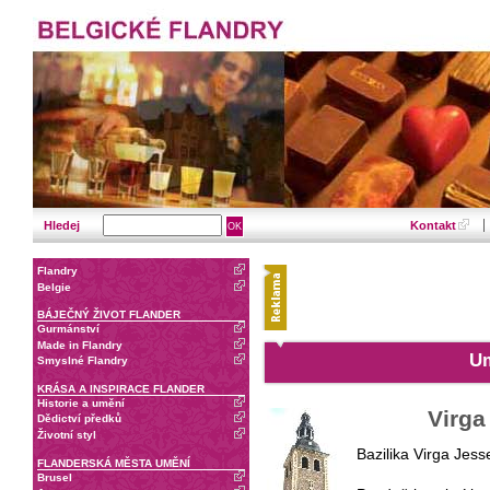
Hledej
Kontakt
Flandry
Belgie
BÁJEČNÝ ŽIVOT FLANDER
Gurmánství
Made in Flandry
Um
Smyslné Flandry
KRÁSA A INSPIRACE FLANDER
Historie a umění
Virga
Dědictví předků
Životní styl
Bazilika Virga Jess
FLANDERSKÁ MĚSTA UMĚNÍ
Brusel