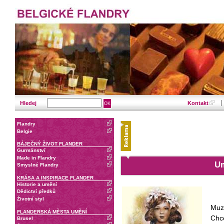
Hledej
Kontakt
Flandry
Belgie
BÁJEČNÝ ŽIVOT FLANDER
Gurmánství
Made in Flandry
Um
Smyslné Flandry
KRÁSA A INSPIRACE FLANDER
Historie a umění
Dědictví předků
Životní styl
Muz
FLANDERSKÁ MĚSTA UMĚNÍ
Chce
Brusel