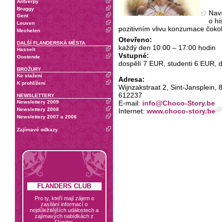
Antverpy
Bruggy
Navš
Gent
o hi
Leuven
pozitivním vlivu konzumace čokol
Mechelen
Otevřeno:
DALŠÍ FLANDERSKÁ MĚSTA
každý den 10:00 – 17:00 hodin
Hasselt
Vstupné:
Oostende
dospělí 7 EUR, studenti 6 EUR, d
BROŽURY
Ke stažení
Adresa:
K prohlížení
Wijnzakstraat 2, Sint-Jansplein, 8
612237
NEWSLETTERY
E-mail:
info@Choco-Story.be
Newslettery 2009
Newslettery 2008
Internet:
www.choco-story.be
Newslettery 2007 a 2006
Zajímavé odkazy
FLANDERS CLUB
Pro ty, kteří mají zájem o
zasílání informací o
nejdůležitějších událostech a
zajímavých nabídkách z
Flander.