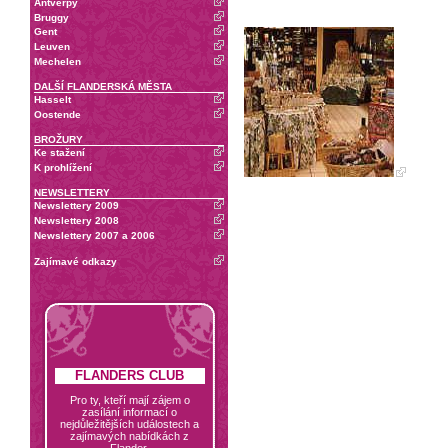
Antverpy
Bruggy
Gent
Leuven
Mechelen
DALŠÍ FLANDERSKÁ MĚSTA
Hasselt
Oostende
BROŽURY
Ke stažení
K prohlížení
NEWSLETTERY
Newslettery 2009
Newslettery 2008
Newslettery 2007 a 2006
Zajímavé odkazy
FLANDERS CLUB
Pro ty, kteří mají zájem o
zasílání informací o
nejdůležitějších událostech a
zajímavých nabídkách z
Flander.