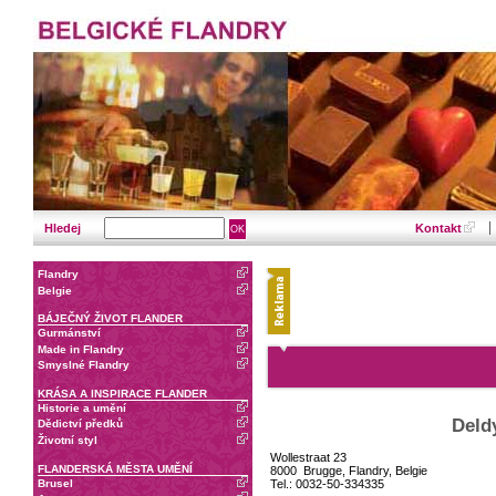
Hledej
Kontakt
Flandry
Belgie
BÁJEČNÝ ŽIVOT FLANDER
Gurmánství
Made in Flandry
Smyslné Flandry
KRÁSA A INSPIRACE FLANDER
Historie a umění
Deld
Dědictví předků
Životní styl
Wollestraat 23
FLANDERSKÁ MĚSTA UMĚNÍ
8000 Brugge, Flandry, Belgie
Brusel
Tel.: 0032-50-334335