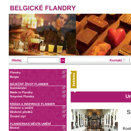
Hledej
Kontakt
Flandry
Belgie
BÁJEČNÝ ŽIVOT FLANDER
Gurmánství
Made in Flandry
Um
Smyslné Flandry
KRÁSA A INSPIRACE FLANDER
Historie a umění
S
Dědictví předků
Životní styl
FLANDERSKÁ MĚSTA UMĚNÍ
Brusel
Kost