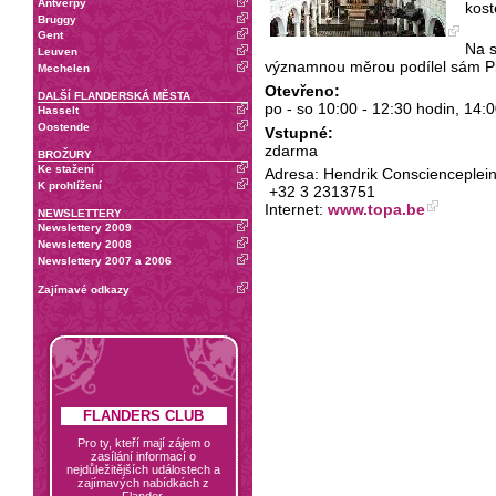
Antverpy
kost
Bruggy
Gent
Na s
Leuven
významnou měrou podílel sám Pi
Mechelen
Otevřeno:
DALŠÍ FLANDERSKÁ MĚSTA
po - so 10:00 - 12:30 hodin, 14:0
Hasselt
Oostende
Vstupné:
zdarma
BROŽURY
Ke stažení
Adresa: Hendrik Conscienceplein 6
K prohlížení
+32 3 2313751
Internet:
www.topa.be
NEWSLETTERY
Newslettery 2009
Newslettery 2008
Newslettery 2007 a 2006
Zajímavé odkazy
FLANDERS CLUB
Pro ty, kteří mají zájem o
zasílání informací o
nejdůležitějších událostech a
zajímavých nabídkách z
Flander.