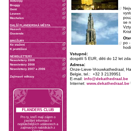
Antverpy
Bruggy
Nejv
Gent
vyst
Leuven
pouz
Mechelen
se n
DALŠÍ FLANDERSKÁ MĚSTA
Vzty
Hasselt
Kris
Oostende
Ote
BROŽURY
po -
Ke stažení
hodi
K prohlížení
Vstupné:
NEWSLETTERY
dospělí 5 EUR, děti do 12 let zd
Newslettery 2009
Adresa:
Newslettery 2008
Onze-Lieve-Vrouwkathedraal, Ha
Newslettery 2007 a 2006
Belgie, tel.:
+32 3 2139951
Zajímavé odkazy
E-mail:
info@dekathedraal.be
Internet:
www.dekathedraal.be
FLANDERS CLUB
Pro ty, kteří mají zájem o
zasílání informací o
nejdůležitějších událostech a
zajímavých nabídkách z
Flander.