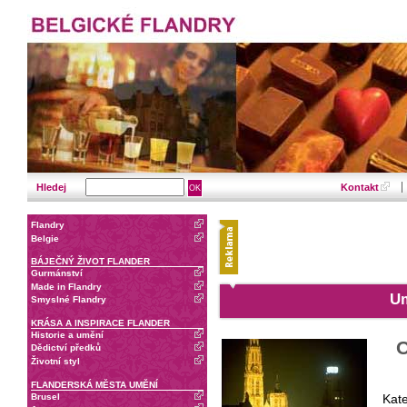
Hledej
Kontakt
Flandry
Belgie
BÁJEČNÝ ŽIVOT FLANDER
Gurmánství
Made in Flandry
Um
Smyslné Flandry
KRÁSA A INSPIRACE FLANDER
Historie a umění
O
Dědictví předků
Životní styl
FLANDERSKÁ MĚSTA UMĚNÍ
Brusel
Kat