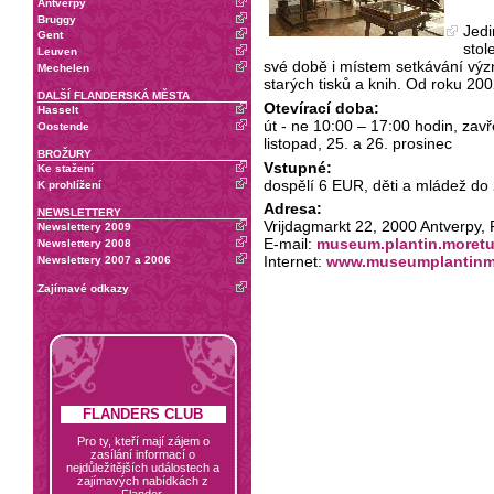
Antverpy
Bruggy
Jedi
Gent
stol
Leuven
své době i místem setkávání význ
Mechelen
starých tisků a knih. Od roku 
DALŠÍ FLANDERSKÁ MĚSTA
Otevírací doba:
Hasselt
út - ne 10:00 – 17:00 hodin, zavře
Oostende
listopad, 25. a 26. prosinec
BROŽURY
Vstupné:
Ke stažení
dospělí 6 EUR, děti a mládež do
K prohlížení
Adresa:
NEWSLETTERY
Vrijdagmarkt 22, 2000 Antverpy, 
Newslettery 2009
E-mail:
museum.plantin.moret
Newslettery 2008
Internet:
www.museumplantinm
Newslettery 2007 a 2006
Zajímavé odkazy
FLANDERS CLUB
Pro ty, kteří mají zájem o
zasílání informací o
nejdůležitějších událostech a
zajímavých nabídkách z
Flander.