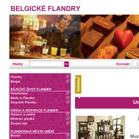
Hledej
Kontakt
Flandry
Belgie
BÁJEČNÝ ŽIVOT FLANDER
Gurmánství
Made in Flandry
Um
Smyslné Flandry
KRÁSA A INSPIRACE FLANDER
Historie a umění
Dědictví předků
Životní styl
FLANDERSKÁ MĚSTA UMĚNÍ
Brusel
Muze