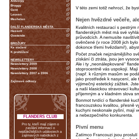
Antverpy
Bruggy
V této zemi totiž nehrozí, že bys
Gent
Leuven
Nejen hvězdné večeře, ale
Mechelen
Kvalitních restaurací s pestrý
DALŠÍ FLANDERSKÁ MĚSTA
Hasselt
flanderských měst má své vyhláš
Oostende
průvodcích. A nemusíte navštívi
ověnčené (v roce 2008 jich bylo
BROŽURY
dokonce třemi hvězdami!), abyst
Ke stažení
K prohlížení
Počet značek nejznámějšího svě
získání či ztráta, jsou jen vy
NEWSLETTERY
Ale i ty „neonálepkované“ fland
Newslettery 2009
stoprocentně vás uspokojí. Maj
Newslettery 2008
Newslettery 2007 a 2006
(např. k různým masům se podávaj
jako prostředek k nasycení, ale
Zajímavé odkazy
výjimečný estetický zážitek. Jst
a naší klasickou stravovací kult
příjemným a v kladném slova sm
Bonmot tvrdící o flanderské kuch
francouzskou kvalitou, přesně vys
kuchyni neskonale pyšní, mají 
a nebezpečného konkurenta.
FLANDERS CLUB
Pro ty, kteří mají zájem o
Pivní menu
zasílání informací o
nejdůležitějších událostech a
Zatímco Francouzi jsou proslul
zajímavých nabídkách z
Flander.