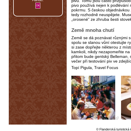
pivu. Tomu jsou často přizpůsobe
pivo používá nejen k podlévání
pokrmu. S českou objednávkou „
tedy rozhodně neuspějete. Museli 
„orosené“ ze zhruba šesti stovek 
Země mnoha chutí
Země se dá poznávat různými sm
spolu se slanou vůní otestujte ry
si zase dopřejte některou z míst
kamkoli, nikdy nezapomeňte na
přitom bude gentský Belleman, 
večer při testování piv ve zdejš
Topí Pigula, Travel Focus
© Flanderská turistická