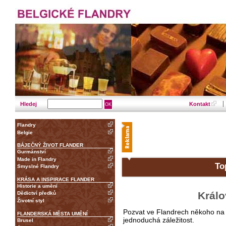
Hledej
Kontakt
Flandry
Belgie
BÁJEČNÝ ŽIVOT FLANDER
Gurmánství
Made in Flandry
To
Smyslné Flandry
KRÁSA A INSPIRACE FLANDER
Historie a umění
Králo
Dědictví předků
Životní styl
Pozvat ve Flandrech někoho na
FLANDERSKÁ MĚSTA UMĚNÍ
jednoduchá záležitost.
Brusel