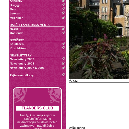
Antverpy
Bruggy
Gent
Leuven
Mechelen
DALŠÍ FLANDERSKÁ MĚSTA
Hasselt
Oostende
BROŽURY
Ke stažení
K prohlížení
NEWSLETTERY
Newslettery 2009
Newslettery 2008
Newslettery 2007 a 2006
Zajímavé odkazy
Vzkaz
FLANDERS CLUB
Pro ty, kteří mají zájem o
zasílání informací o
nejdůležitějších událostech a
zajímavých nabídkách z
Vaše jméno
Flander.