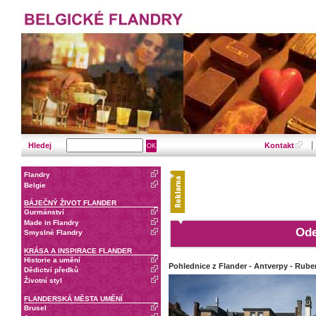
Hledej
Kontakt
Flandry
Belgie
BÁJEČNÝ ŽIVOT FLANDER
Gurmánství
Made in Flandry
Ode
Smyslné Flandry
KRÁSA A INSPIRACE FLANDER
Historie a umění
Pohlednice z Flander - Antverpy - Rub
Dědictví předků
Životní styl
FLANDERSKÁ MĚSTA UMĚNÍ
Brusel