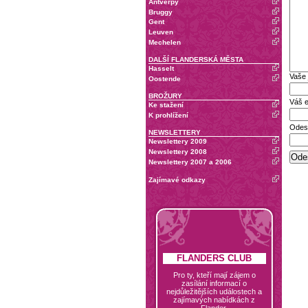
Antverpy
Bruggy
Gent
Leuven
Mechelen
DALŠÍ FLANDERSKÁ MĚSTA
Hasselt
Vaše
Oostende
BROŽURY
Váš e
Ke stažení
K prohlížení
Odesl
NEWSLETTERY
Newslettery 2009
Newslettery 2008
Newslettery 2007 a 2006
Zajímavé odkazy
FLANDERS CLUB
Pro ty, kteří mají zájem o
zasílání informací o
nejdůležitějších událostech a
zajímavých nabídkách z
Flander.