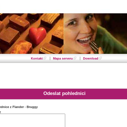
Kontakt
Mapa serveru
Download
Odeslat pohlednici
ednice z Flander - Bruggy
z