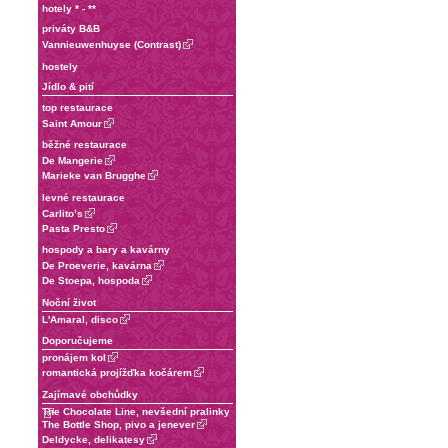
hotely * - **
priváty B&B
Vannieuwenhuyse (Contrast)
hostely
Jídlo & pití
top restaurace
Saint Amour
běžné restaurace
De Mangerie
Marieke van Brugghe
levné restaurace
Carlito’s
Pasta Presto
hospody a bary a kavárny
De Proeverie, kavárna
De Stoepa, hospoda
Noční život
L'Amaral, disco
Doporučujeme
pronájem kol
romantická projížďka kočárem
Zajímavé obchůdky
The Chocolate Line, nevšední pralinky
The Bottle Shop, pivo a jenever
Deldycke, delikatesy