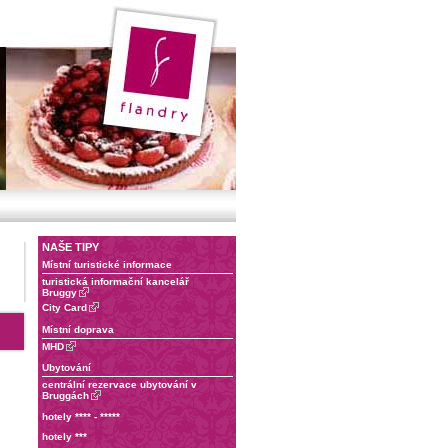
NAŠE TIPY
Místní turistické informace
turistická informační kancelář
Bruggy
City Card
Místní doprava
MHD
Ubytování
centrální rezervace ubytování v
Bruggách
hotely **** - *****
hotely ***