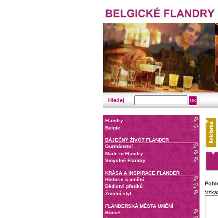
Hledej
Flandry
Belgie
BÁJEČNÝ ŽIVOT FLANDER
Gurmánství
Made in Flandry
Smyslné Flandry
KRÁSA A INSPIRACE FLANDER
Historie a umění
Pohl
Dědictví předků
Vzka
Životní styl
FLANDERSKÁ MĚSTA UMĚNÍ
Brusel