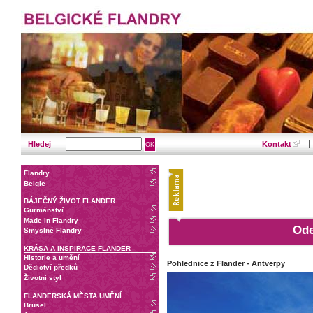
Hledej
Kontakt
Flandry
Belgie
BÁJEČNÝ ŽIVOT FLANDER
Gurmánství
Made in Flandry
Ode
Smyslné Flandry
KRÁSA A INSPIRACE FLANDER
Historie a umění
Pohlednice z Flander - Antverpy
Dědictví předků
Životní styl
FLANDERSKÁ MĚSTA UMĚNÍ
Brusel