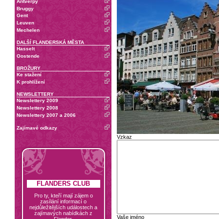
Antverpy
Bruggy
Gent
Leuven
Mechelen
DALŠÍ FLANDERSKÁ MĚSTA
Hasselt
Oostende
BROŽURY
Ke stažení
K prohlížení
NEWSLETTERY
Newslettery 2009
Newslettery 2008
Newslettery 2007 a 2006
Zajímavé odkazy
Vzkaz
FLANDERS CLUB
Pro ty, kteří mají zájem o
zasílání informací o
nejdůležitějších událostech a
zajímavých nabídkách z
Vaše jméno
Flander.