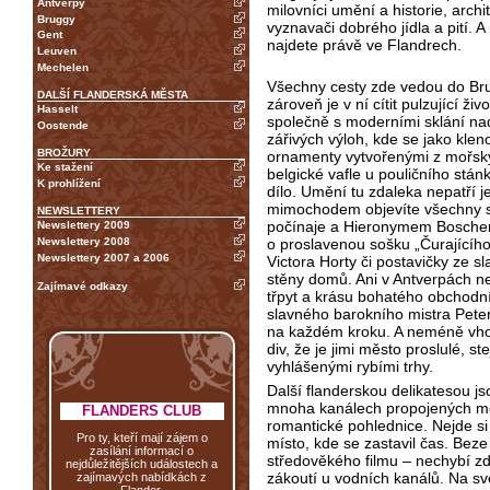
Antverpy
milovníci umění a historie, archi
Bruggy
vyznavači dobrého jídla a pití. A
Gent
najdete právě ve Flandrech.
Leuven
Mechelen
Všechny cesty zde vedou do Bru
DALŠÍ FLANDERSKÁ MĚSTA
zároveň je v ní cítit pulzující ži
Hasselt
společně s moderními sklání nad 
Oostende
zářivých výloh, kde se jako klen
BROŽURY
ornamenty vytvořenými z mořský
Ke stažení
belgické vafle u pouličního st
K prohlížení
dílo. Umění tu zdaleka nepatří 
mimochodem objevíte všechny s
NEWSLETTERY
počínaje a Hieronymem Boschem 
Newslettery 2009
o proslavenou sošku „Čurajícího
Newslettery 2008
Newslettery 2007 a 2006
Victora Horty či postavičky ze s
stěny domů. Ani v Antverpách ne
Zajímavé odkazy
třpyt a krásu bohatého obchodní
slavného barokního mistra Pete
na každém kroku. A neméně vho
div, že je jimi město proslulé, s
vyhlášenými rybími trhy.
Další flanderskou delikatesou 
mnoha kanálech propojených mos
FLANDERS CLUB
romantické pohlednice. Nejde si
Pro ty, kteří mají zájem o
místo, kde se zastavil čas. Beze
zasílání informací o
středověkého filmu – nechybí z
nejdůležitějších událostech a
zákoutí u vodních kanálů. Na sv
zajímavých nabídkách z
Flander.