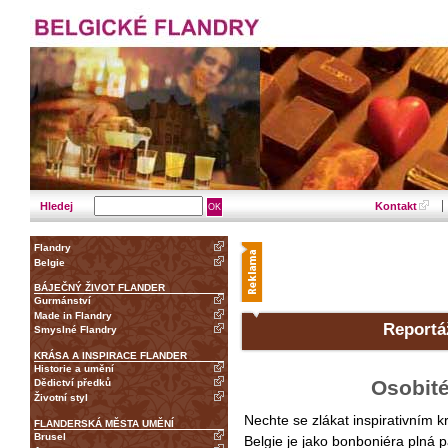
Hledej
Kontakt
Flandry
Belgie
BÁJEČNÝ ŽIVOT FLANDER
Gurmánství
Made in Flandry
Reportá
Smyslné Flandry
KRÁSA A INSPIRACE FLANDER
Historie a umění
Osobité
Dědictví předků
Životní styl
Nechte se zlákat inspirativním
FLANDERSKÁ MĚSTA UMĚNÍ
Brusel
Belgie je jako bonboniéra plná p