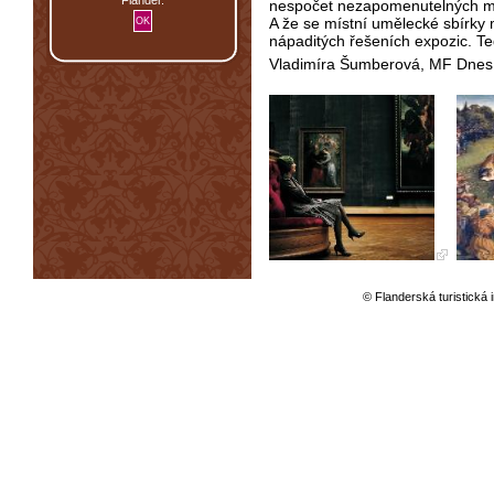
nespočet nezapomenutelných míst
A že se místní umělecké sbírky 
nápaditých řešeních expozic. Te
Vladimíra Šumberová, MF Dnes
© Flanderská turistická