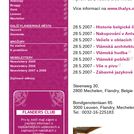
Antverpy
Bruggy
Více informací na
www.thalys.
Gent
Leuven
Mechelen
DALŠÍ FLANDERSKÁ MĚSTA
28.5.2007 -
Historie belgické 
Hasselt
28.5.2007 -
Nakupování v Ant
Oostende
28.5.2007 -
Večeře v oblacích
BROŽURY
28.5.2007 -
Vlámská architekt
Ke stažení
K prohlížení
28.5.2007 -
Vlámská hudba
NEWSLETTERY
28.5.2007 -
Vlámské pobřeží
Newslettery 2009
28.5.2007 -
Vše o pivu
Newslettery 2008
Newslettery 2007 a 2006
28.5.2007 -
Zábavné jazykové 
Zajímavé odkazy
Steenweg 30,
2800 Mechelen, Flandry, Belgie
Bondgenotenlaan 85
3000 Leuven, Flandry, Mechele
Tel.: 0032-16-225183
FLANDERS CLUB
Pro ty, kteří mají zájem o
zasílání informací o
nejdůležitějších událostech a
zajímavých nabídkách z
Flander.