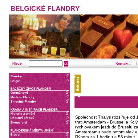
Hledej
Kontakt
Flandry
Belgie
BÁJEČNÝ ŽIVOT FLANDER
Gurmánství
Made in Flandry
Smyslné Flandry
KRÁSA A INSPIRACE FLANDER
Historie a umění
Společnost Thalys rozšiřuje od 
Dědictví předků
trati Amsterdam - Brussel a Kolý
Životní styl
rychlovakem jezdí do Bruselu z
FLANDERSKÁ MĚSTA UMĚNÍ
Amsterdamu bude potom vlak v B
Brusel
Rýnem za 1 hodinu a 53 minut.