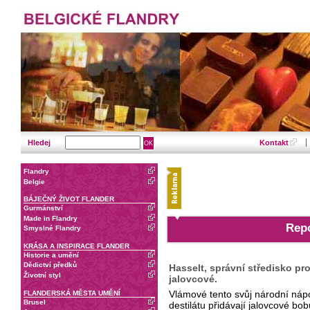
Hledej
Kontakt
Flandry
Belgie
BÁJEČNÝ ŽIVOT FLANDER
Gurmánství
Made in Flandry
Repo
Smyslné Flandry
KRÁSA A INSPIRACE FLANDER
Historie a umění
Dědictví předků
Hasselt, správní středisko pr
Životní styl
jalovcové.
Vlámové tento svůj národní nápoj 
FLANDERSKÁ MĚSTA UMĚNÍ
Brusel
destilátu přidávají jalovcové bobu