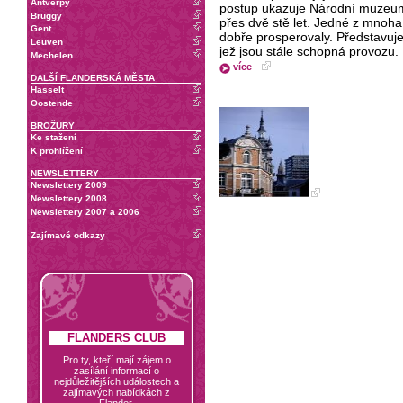
Antverpy
postup ukazuje Národní muzeum 
Bruggy
přes dvě stě let. Jedné z mnoha, 
Gent
dobře prosperovaly. Představuje 
Leuven
jež jsou stále schopná provozu.
Mechelen
více
DALŠÍ FLANDERSKÁ MĚSTA
Hasselt
Oostende
BROŽURY
Ke stažení
K prohlížení
NEWSLETTERY
Newslettery 2009
Newslettery 2008
Newslettery 2007 a 2006
Zajímavé odkazy
FLANDERS CLUB
Pro ty, kteří mají zájem o
zasílání informací o
nejdůležitějších událostech a
zajímavých nabídkách z
Flander.