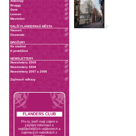
Antverpy
Bruggy
Gent
Leuven
Mechelen
DALŠÍ FLANDERSKÁ MĚSTA
Hasselt
Oostende
BROŽURY
Ke stažení
K prohlížení
NEWSLETTERY
Newslettery 2009
Newslettery 2008
Newslettery 2007 a 2006
Zajímavé odkazy
FLANDERS CLUB
Pro ty, kteří mají zájem o
zasílání informací o
nejdůležitějších událostech a
zajímavých nabídkách z
Flander.