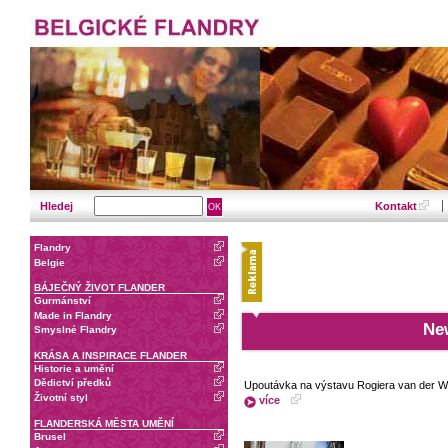
Hledej
Kontakt
Flandry
Belgie
BÁJEČNÝ ŽIVOT FLANDER
Gurmánství
Made in Flandry
New
Smyslné Flandry
KRÁSA A INSPIRACE FLANDER
Historie a umění
Dědictví předků
Upoutávka na výstavu Rogiera van der 
Životní styl
více
FLANDERSKÁ MĚSTA UMĚNÍ
Brusel