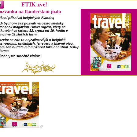
FTIK zve!
ozvánka na flanderskou jízdu
žení příznivci belgických Flander,
di bychom vás pozvali na cestovatelský
chánek magazínu Travel Digest, který se
kuteční ve středu 12. srpna od 19. hodin v
nčírně 02 žlutých lázní.
zvíte se zde to nejzajímavější o belgické
stronomii, pralinkách, jeneveru a hlavně pivu,
teré zde budete mít možnost také ochutnat. Vstup
darma.
ichni jste srdečně vítáni!