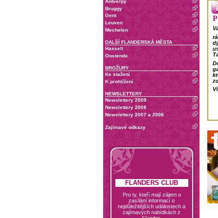
Antverpy
Bruggy
Gent
P
Leuven
Vá
Mechelen
rá
DALŠÍ FLANDERSKÁ MĚSTA
dý
us
Hasselt
Ta
Oostende
Do
BROŽURY
ga
Ke stažení
k
z
K prohlížení
Vš
NEWSLETTERY
Newslettery 2009
Newslettery 2008
Newslettery 2007 a 2006
Zajímavé odkazy
FLANDERS CLUB
Pro ty, kteří mají zájem o
zasílání informací o
nejdůležitějších událostech a
zajímavých nabídkách z
Flander.