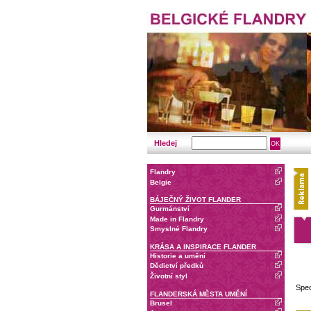
Hledej
Flandry
Belgie
BÁJEČNÝ ŽIVOT FLANDER
Gurmánství
Made in Flandry
Smyslné Flandry
KRÁSA A INSPIRACE FLANDER
Historie a umění
Dědictví předků
Životní styl
Spec
FLANDERSKÁ MĚSTA UMĚNÍ
Brusel