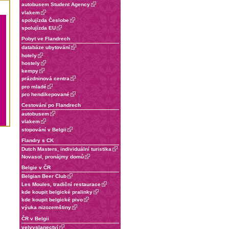
autobusem Student Agency
vlakem
spolujízda Česlobe
spolujízda EU
Pobyt ve Flandrech
databáze ubytování
hotely
hostely
kempy
prázdninová centra
pro mladé
pro hendikepované
Cestování po Flandrech
autobusem
vlakem
stopování v Belgii
Flandry s CK
Dutch Masters, individuální turistika
Novasol, pronájmy domů
Belgie v ČR
Belgian Beer Club
Les Moules, tradiční restaurace
kde koupit belgické pralinky
kde koupit belgické pivo
výuka nizozemštiny
ČR v Belgii
velvyslanectví