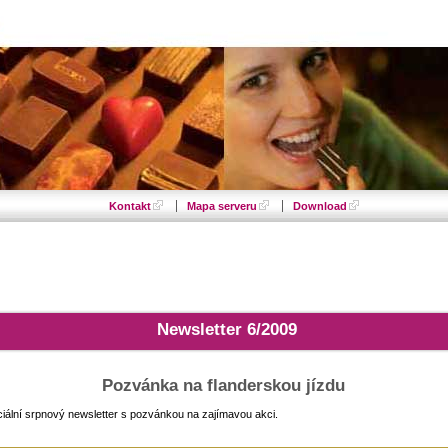
Kontakt
Mapa serveru
Download
Newsletter 6/2009
Pozvánka na flanderskou jízdu
iální srpnový newsletter s pozvánkou na zajímavou akci.