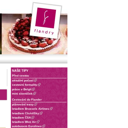
NAŠE TIPY
Před cestou
aktuální počasí
cestovní formality
práce v Belgii
mini slovníček
Cestování do Flander
plánování trasy
letadlem Brussels Airlines
letadlem Click4Sky
letadlem ČSA
letadlem Wizz Air
autobusem Eurolines