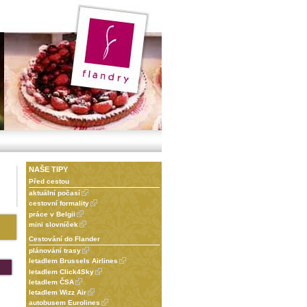
NAŠE TIPY
Před cestou
aktuální počasí
cestovní formality
práce v Belgii
mini slovníček
Cestování do Flander
plánování trasy
letadlem Brussels Airlines
letadlem Click4Sky
letadlem ČSA
letadlem Wizz Air
autobusem Eurolines