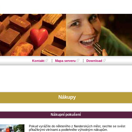
Kontakt
Mapa serveru
Download
Nákupy
Nákupní pokušení
Pokud vyrážíte do některého z flanderských měst, nechte se svést
přitažlivými vitrínami a podlehněte výhodným nákupům.