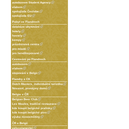
autobusem Student Agency
vlakem
spolujízda Česlobe
spolujízda EU
Pobyt ve Flandrech
databáze ubytování
hotely
hostely
kempy
prázdninová centra
pro mladé
pro hendikepované
Cestování po Flandrech
autobusem
vlakem
stopování v Belgii
Flandry s CK
Dutch Masters, individuální turistika
Novasol, pronájmy domů
Belgie v ČR
Belgian Beer Club
Les Moules, tradiční restaurace
kde koupit belgické pralinky
kde koupit belgické pivo
výuka nizozemštiny
ČR v Belgii
velvyslanectví