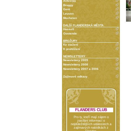
Antverpy
Bruggy
Gent
Leuven
Mechelen
DALŠÍ FLANDERSKÁ MĚSTA
Hasselt
Oostende
BROŽURY
Ke stažení
K prohlížení
NEWSLETTERY
Newslettery 2009
Newslettery 2008
Newslettery 2007 a 2006
Zajímavé odkazy
FLANDERS CLUB
Pro ty, kteří mají zájem o
zasílání informací o
nejdůležitějších událostech a
zajímavých nabídkách z
Flander.