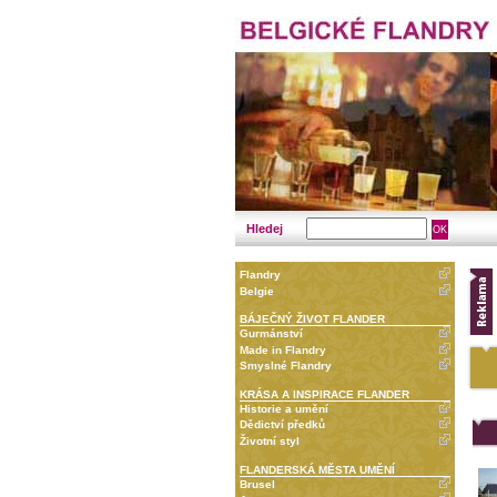
Hledej
Flandry
Belgie
BÁJEČNÝ ŽIVOT FLANDER
Gurmánství
Made in Flandry
Smyslné Flandry
KRÁSA A INSPIRACE FLANDER
Historie a umění
Dědictví předků
Životní styl
FLANDERSKÁ MĚSTA UMĚNÍ
Brusel