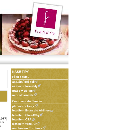
NAŠE TIPY
Před cestou
aktuální počasí
cestovní formality
práce v Belgii
mini slovníček
Cestování do Flander
plánování trasy
letadlem Brussels Airlines
letadlem Click4Sky
–1967)
letadlem ČSA
e v
letadlem Wizz Air
o
autobusem Eurolines