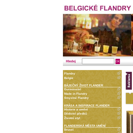
Hledej
Flandry
Belgie
BÁJEČNÝ ŽIVOT FLANDER
Gurmánství
Made in Flandry
Smyslné Flandry
KRÁSA A INSPIRACE FLANDER
Historie a umění
Dědictví předků
Životní styl
FLANDERSKÁ MĚSTA UMĚNÍ
Brusel