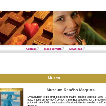
Kontakt
Mapa serveru
Download
Muzea
Muzeum Reného Magritta
Dvaačtyřicet let po smrti belgického malíře Reného Magritta (1898 
nalezly jeho obrazy nový domov. V ulici Esseghemstraat v Bruselu s
polovině roku 2009 v neoklasicistní budově Altenloh otevřelo malířov
muzeum.