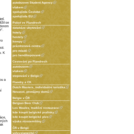
autobusem Student Agency
vlakem
spolujízda Česlobe
spolujízda EU
etí.
ížil se
Pobyt ve Flandrech
adorem
databáze ubytování
e“.
hotely
hostely
ro
kempy
prázdninová centra
ti.
pro mladé
u. K
pro hendikepované
Cestování po Flandrech
autobusem
vlakem
stopování v Belgii
ou a
Flandry s CK
Dutch Masters, individuální turistika
ní
Novasol, pronájmy domů
Belgie v ČR
Belgian Beer Club
Les Moules, tradiční restaurace
kde koupit belgické pralinky
kde koupit belgické pivo
áce,
erých
výuka nizozemštiny
tak
ČR v Belgii
velvyslanectví