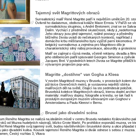
Tajemný svět Magrittových obrazů
Surrealistický malíř René Magritte patří k největším umělcům 20. stol
Ovlivnil ho dadaismus, obdivoval koláže Maxe Ernsta. V Paříži se sbl
surrealistickou skupinou, s André Bretonem; znal se se Salv
Dalím. Vychází z předmětné skutečnosti, nikdy ji „nedeformuj
Jeho obrazy jsou plné tajemství, reálné postavy a předměty
běžného života uvádí do nečekaných kontextů, například z
domácího krbu měšťanského bytu vyjíždí parní lokomotiva. P
belgický surrealismus a zejména pro Magrittovo dílo je
charakteristický silný náboj provokace, absurdity a grotesknos
Malíř se zajímal o různá media, včetně reklamy, divadla a film
jeho oblíbencům patřil spisovatel Georges Simenon a zpěvák
Jacques Brel. V posledních letech života se Magritte přiblížil k
výtvarným projevům pop-artu.
Magritte „dostihne“ van Gogha a Kleea
V novém Magrittově muzeu v Bruselu, v prostorách kolem dv
půl tisíce čtverečních metrů, je vystavena největší sbírka
malířových děl na světě, čítající na sto sedmdesát položek.
Bruselská kolekce Magrittových obrazů, kterou doplní archiv
materiály: malířovy dopisy, fotografie a kresby, se tak řadí k
proslulým evropským muzeím věnovaným van Goghovi v
Amsterodamu a Paulu Kleeovi v Bernu.
Brusel jako divadelní scéna
m Reného Magritta se nalézá na ideálním místě v centru Bruselu nedaleko Královského pal
roků od Muzea hudebních nástrojů, blízko Grote Markt. Po prohlídce exponátů muzea, ve kt
řel René Magritte svůj tajemný svět, budou návštěvníkům i bruselské domy a ulice připadat 
u jako divadelní kulisa. Kousek tajemství Reného Magritta si divák odnese s sebou z muzea.
Kamen, Český rozhlas 3, Vltava