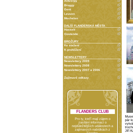
Antverpy
Bruggy
Gent
Leuven
Mechelen
DALŠÍ FLANDERSKÁ MĚSTA
Hasselt
Oostende
BROŽURY
Ke stažení
K prohlížení
NEWSLETTERY
Newslettery 2009
Newslettery 2008
Newslettery 2007 a 2006
Zajímavé odkazy
FLANDERS CLUB
Museu
Pro ty, kteří mají zájem o
pár k
zasílání informací o
vytvá
nejdůležitějších událostech a
troch
zajímavých nabídkách z
Jiří 
Flander.