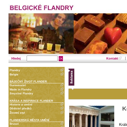
Hledej
Kontakt
Flandry
Belgie
BÁJEČNÝ ŽIVOT FLANDER
Gurmánství
Made in Flandry
Smyslné Flandry
KRÁSA A INSPIRACE FLANDER
Historie a umění
K
Dědictví předků
Životní styl
FLANDERSKÁ MĚSTA UMĚNÍ
Brusel
Král