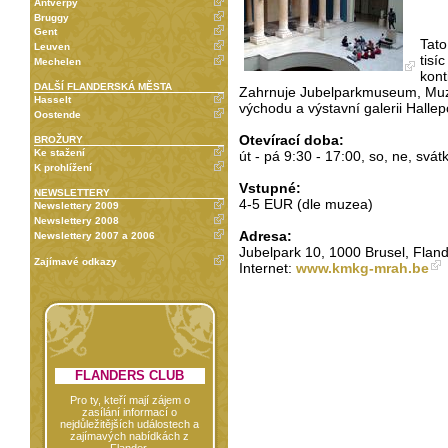
Antverpy
Bruggy
Gent
Tato
Leuven
tisí
Mechelen
kont
DALŠÍ FLANDERSKÁ MĚSTA
Zahrnuje Jubelparkmuseum, Mu
Hasselt
východu a výstavní galerii Hallep
Oostende
Otevírací doba:
BROŽURY
Ke stažení
út - pá 9:30 - 17:00, so, ne, svát
K prohlížení
Vstupné:
NEWSLETTERY
4-5 EUR (dle muzea)
Newslettery 2009
Newslettery 2008
Adresa:
Newslettery 2007 a 2006
Jubelpark 10, 1000 Brusel, Flandr
Zajímavé odkazy
Internet:
www.kmkg-mrah.be
FLANDERS CLUB
Pro ty, kteří mají zájem o
zasílání informací o
nejdůležitějších událostech a
zajímavých nabídkách z
Flander.