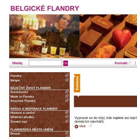
Hledej
Kontakt
Flandry
Belgie
BÁJEČNÝ ŽIVOT FLANDER
Gurmánství
Made in Flandry
Smyslné Flandry
KRÁSA A INSPIRACE FLANDER
Historie a umění
Dědictví předků
Vypravte se do míst, kde najdete asi ne
domácích návrhářů.
Životní styl
více
FLANDERSKÁ MĚSTA UMĚNÍ
Brusel