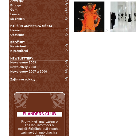
Antverpy
Bruggy
Gent
Leuven
Mechelen
DALŠÍ FLANDERSKÁ MĚSTA
Hasselt
Oostende
BROŽURY
Ke stažení
K prohlížení
NEWSLETTERY
Newslettery 2009
Newslettery 2008
Newslettery 2007 a 2006
Zajímavé odkazy
FLANDERS CLUB
Pro ty, kteří mají zájem o
zasílání informací o
nejdůležitějších událostech a
zajímavých nabídkách z
Flander.