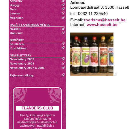
Antverpy
Adresa:
Bruggy
Lombaardstraat 3, 3500 Hasselt,
Gent
tel.: 0032 11 239540
Leuven
Mechelen
E-mail:
toerisme@hasselt.be
Internet:
www.hasselt.be
DALŠÍ FLANDERSKÁ MĚSTA
Hasselt
Oostende
BROŽURY
Ke stažení
K prohlížení
NEWSLETTERY
Newslettery 2009
Newslettery 2008
Newslettery 2007 a 2006
Zajímavé odkazy
FLANDERS CLUB
Pro ty, kteří mají zájem o
zasílání informací o
nejdůležitějších událostech a
zajímavých nabídkách z
Flander.