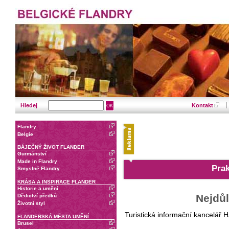
Hledej
Kontakt
Flandry
Belgie
BÁJEČNÝ ŽIVOT FLANDER
Gurmánství
Made in Flandry
Prak
Smyslné Flandry
KRÁSA A INSPIRACE FLANDER
Historie a umění
Nejdůl
Dědictví předků
Životní styl
Turistická informační kancelář H
FLANDERSKÁ MĚSTA UMĚNÍ
Brusel