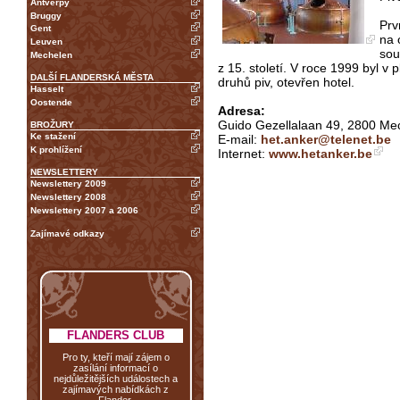
Antverpy
Bruggy
Prv
Gent
na 
Leuven
sou
Mechelen
z 15. století. V roce 1999 byl v
DALŠÍ FLANDERSKÁ MĚSTA
druhů piv, otevřen hotel.
Hasselt
Oostende
Adresa:
Guido Gezellalaan 49, 2800 Mech
BROŽURY
Ke stažení
E-mail:
het.anker@telenet.be
K prohlížení
Internet:
www.hetanker.be
NEWSLETTERY
Newslettery 2009
Newslettery 2008
Newslettery 2007 a 2006
Zajímavé odkazy
FLANDERS CLUB
Pro ty, kteří mají zájem o
zasílání informací o
nejdůležitějších událostech a
zajímavých nabídkách z
Flander.