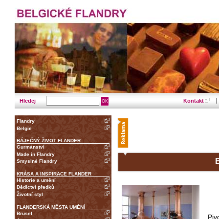
Hledej
Kontakt
Flandry
Belgie
BÁJEČNÝ ŽIVOT FLANDER
Gurmánství
Made in Flandry
B
Smyslné Flandry
KRÁSA A INSPIRACE FLANDER
Historie a umění
Dědictví předků
Životní styl
FLANDERSKÁ MĚSTA UMĚNÍ
Brusel
Piv