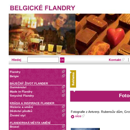
Hledej
Kontakt
Flandry
Belgie
BÁJEČNÝ ŽIVOT FLANDER
Gurmánství
Made in Flandry
Foto
Smyslné Flandry
KRÁSA A INSPIRACE FLANDER
Historie a umění
Dědictví předků
Fotografie z Antverp. Rubensův dům, Grot
Životní styl
více
FLANDERSKÁ MĚSTA UMĚNÍ
Brusel