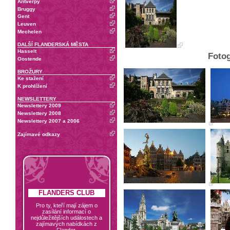
Antverpy
Bruggy
Gent
Leuven
Mechelen
DALŠÍ FLANDERSKÁ MĚSTA
Hasselt
Fotog
Oostende
BROŽURY
Ke stažení
K prohlížení
NEWSLETTERY
Newslettery 2009
Newslettery 2008
Newslettery 2007 a 2006
Zajímavé odkazy
FLANDERS CLUB
Pro ty, kteří mají zájem o
zasílání informací o
nejdůležitějších událostech a
zajímavých nabídkách z
Flander.