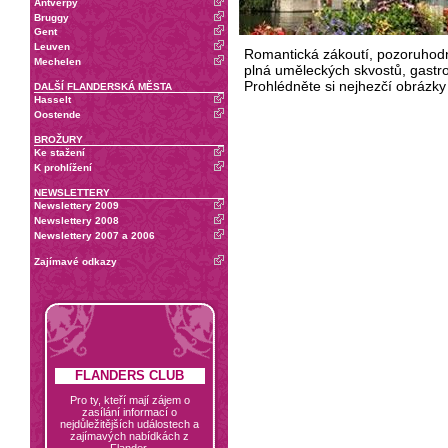
Antverpy
Bruggy
Gent
Leuven
Romantická zákoutí, pozoruhod
Mechelen
plná uměleckých skvostů, gastron
Prohlédněte si nejhezčí obrázky
DALŠÍ FLANDERSKÁ MĚSTA
Hasselt
Oostende
BROŽURY
Ke stažení
K prohlížení
NEWSLETTERY
Newslettery 2009
Newslettery 2008
Newslettery 2007 a 2006
Zajímavé odkazy
FLANDERS CLUB
Pro ty, kteří mají zájem o
zasílání informací o
nejdůležitějších událostech a
zajímavých nabídkách z
Flander.