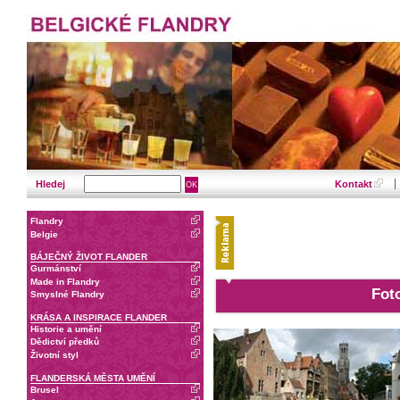
Hledej
Kontakt
Flandry
Belgie
BÁJEČNÝ ŽIVOT FLANDER
Gurmánství
Made in Flandry
Fot
Smyslné Flandry
KRÁSA A INSPIRACE FLANDER
Historie a umění
Dědictví předků
Životní styl
FLANDERSKÁ MĚSTA UMĚNÍ
Brusel