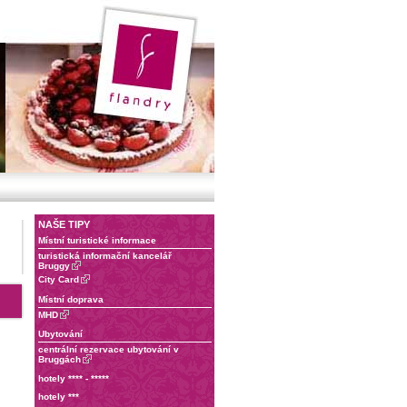
NAŠE TIPY
Místní turistické informace
turistická informační kancelář
Bruggy
City Card
Místní doprava
MHD
Ubytování
centrální rezervace ubytování v
Bruggách
hotely **** - *****
hotely ***