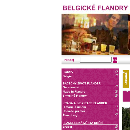
Hledej
Flandry
Belgie
BÁJEČNÝ ŽIVOT FLANDER
Gurmánství
Made in Flandry
Smyslné Flandry
KRÁSA A INSPIRACE FLANDER
Historie a umění
Dědictví předků
Životní styl
FLANDERSKÁ MĚSTA UMĚNÍ
Brusel