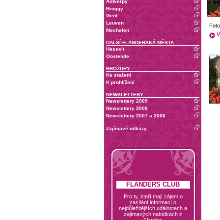
Antverpy
Bruggy
Gent
Leuven
Foto
Mechelen
V
DALŠÍ FLANDERSKÁ MĚSTA
Hasselt
Oostende
BROŽURY
Ke stažení
K prohlížení
NEWSLETTERY
Newslettery 2009
Newslettery 2008
Newslettery 2007 a 2006
Zajímavé odkazy
FLANDERS CLUB
Pro ty, kteří mají zájem o
zasílání informací o
nejdůležitějších událostech a
zajímavých nabídkách z
Flander.