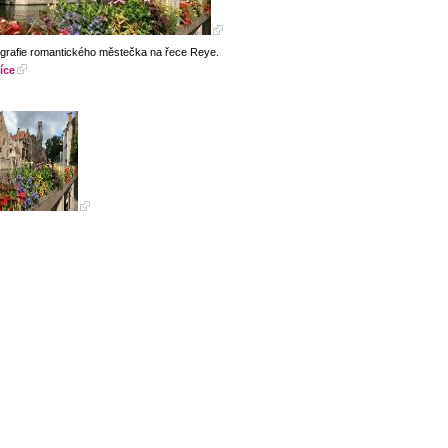
grafie romantického městečka na řece Reye.
íce