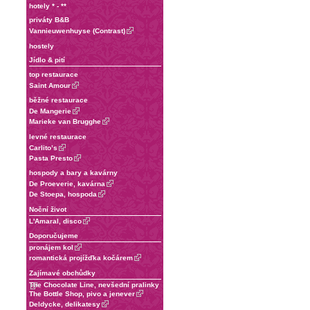
hotely * - **
priváty B&B
Vannieuwenhuyse (Contrast)
hostely
Jídlo & pití
top restaurace
Saint Amour
běžné restaurace
De Mangerie
Marieke van Brugghe
levné restaurace
Carlito’s
Pasta Presto
hospody a bary a kavárny
De Proeverie, kavárna
De Stoepa, hospoda
Noční život
L'Amaral, disco
Doporučujeme
pronájem kol
romantická projížďka kočárem
Zajímavé obchůdky
The Chocolate Line, nevšední pralinky
The Bottle Shop, pivo a jenever
Deldycke, delikatesy