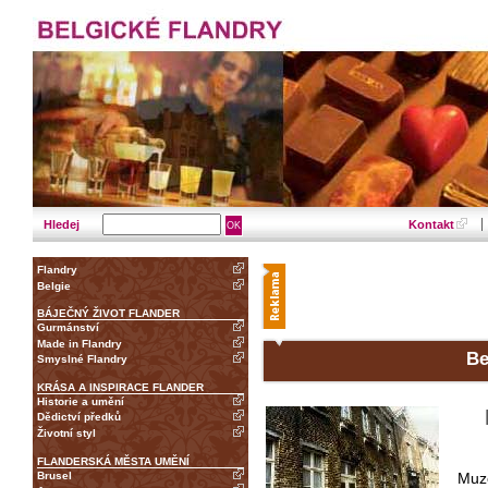
Hledej
Kontakt
Flandry
Belgie
BÁJEČNÝ ŽIVOT FLANDER
Gurmánství
Made in Flandry
Be
Smyslné Flandry
KRÁSA A INSPIRACE FLANDER
Historie a umění
Dědictví předků
Životní styl
FLANDERSKÁ MĚSTA UMĚNÍ
Brusel
Muze