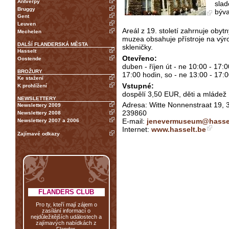
Antverpy
slad
Bruggy
býva
Gent
Leuven
Areál z 19. století zahrnuje obyt
Mechelen
muzea obsahuje přístroje na výr
DALŠÍ FLANDERSKÁ MĚSTA
skleničky.
Hasselt
Otevřeno:
Oostende
duben - říjen út - ne 10:00 - 17:0
BROŽURY
17:00 hodin, so - ne 13:00 - 17:
Ke stažení
Vstupné:
K prohlížení
dospělí 3,50 EUR, děti a mládež 
NEWSLETTERY
Adresa: Witte Nonnenstraat 19, 35
Newslettery 2009
239860
Newslettery 2008
E-mail:
jenevermuseum@hassel
Newslettery 2007 a 2006
Internet:
www.hasselt.be
Zajímavé odkazy
FLANDERS CLUB
Pro ty, kteří mají zájem o
zasílání informací o
nejdůležitějších událostech a
zajímavých nabídkách z
Flander.