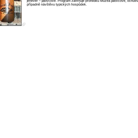
jenever – jalovcové. Program zahrnuje prohlídku Muzea jalovcové, ochutn
případně návštěvu typických hospůdek.