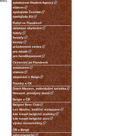
ávku,
autobusem Student Agency
vlakem
spolujízda Česlobe
spolujízda EU
Pobyt ve Flandrech
databáze ubytování
hotely
hostely
kempy
prázdninová centra
pro mladé
pro hendikepované
Cestování po Flandrech
autobusem
vlakem
stopování v Belgii
Flandry s CK
Dutch Masters, individuální turistika
Novasol, pronájmy domů
Belgie v ČR
Belgian Beer Club
Les Moules, tradiční restaurace
kde koupit belgické pralinky
kde koupit belgické pivo
výuka nizozemštiny
ČR v Belgii
velvyslanectví