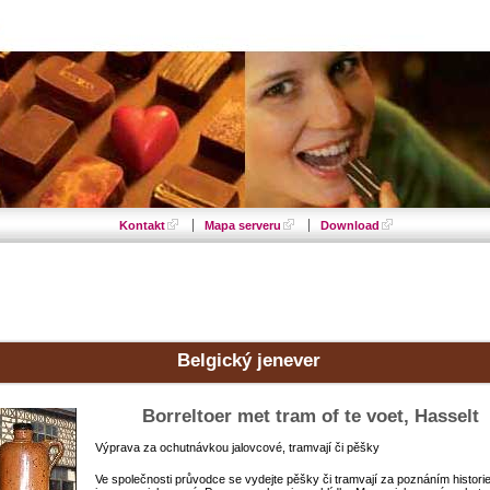
Kontakt
Mapa serveru
Download
Belgický jenever
Borreltoer met tram of te voet, Hasselt
Výprava za ochutnávkou jalovcové, tramvají či pěšky
Ve společnosti průvodce se vydejte pěšky či tramvají za poznáním histori