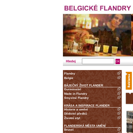
Hledej
Flandry
Belgie
BÁJEČNÝ ŽIVOT FLANDER
Gurmánství
Made in Flandry
Smyslné Flandry
KRÁSA A INSPIRACE FLANDER
Historie a umění
Dědictví předků
Životní styl
FLANDERSKÁ MĚSTA UMĚNÍ
Brusel