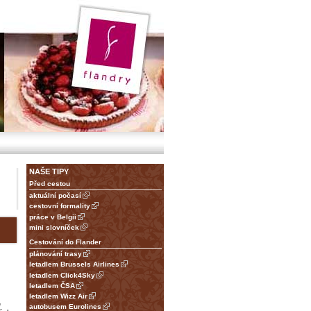
NAŠE TIPY
Před cestou
aktuální počasí
cestovní formality
práce v Belgii
mini slovníček
Cestování do Flander
plánování trasy
letadlem Brussels Airlines
letadlem Click4Sky
letadlem ČSA
letadlem Wizz Air
e
autobusem Eurolines