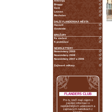
Antverpy
Bruggy
Gent
Leuven
Mechelen
DALŠÍ FLANDERSKÁ MĚSTA
Hasselt
Oostende
BROŽURY
Ke stažení
K prohlížení
NEWSLETTERY
Newslettery 2009
Newslettery 2008
Newslettery 2007 a 2006
Zajímavé odkazy
FLANDERS CLUB
Pro ty, kteří mají zájem o
zasílání informací o
nejdůležitějších událostech a
zajímavých nabídkách z
Flander.