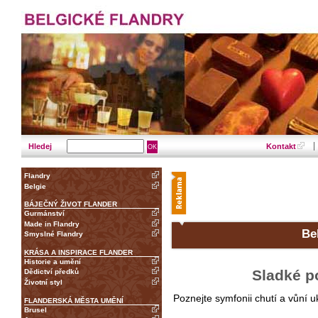
Hledej
Kontakt
Flandry
Belgie
BÁJEČNÝ ŽIVOT FLANDER
Gurmánství
Made in Flandry
Be
Smyslné Flandry
KRÁSA A INSPIRACE FLANDER
Historie a umění
Sladké p
Dědictví předků
Životní styl
Poznejte symfonii chutí a vůní 
FLANDERSKÁ MĚSTA UMĚNÍ
Brusel