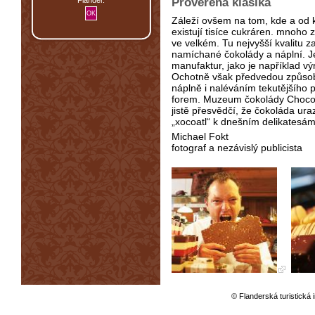
Prověřená klasika
Záleží ovšem na tom, kde a od k
existují tisíce cukráren. mnoho
ve velkém. Tu nejvyšší kvalitu 
namíchané čokolády a náplní. Je
manufaktur, jako je například vý
Ochotně však předvedou způsob
náplně i naléváním tekutějšího p
forem. Muzeum čokolády Choco-
jistě přesvědčí, že čokoláda ur
„xocoatl“ k dnešním delikatesám
Michael Fokt
fotograf a nezávislý publicista
© Flanderská turistická