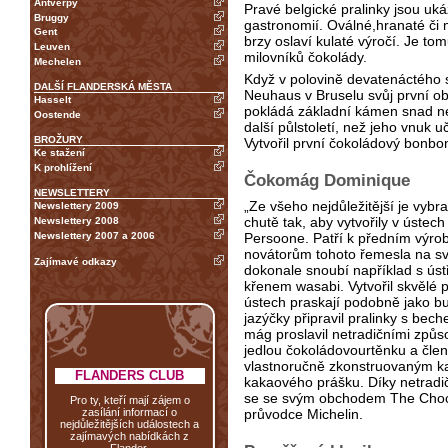
Antverpy
Pravé belgické pralinky jsou uk
Bruggy
gastronomií. Oválné,hranaté či
Gent
brzy oslaví kulaté výročí. Je to
Leuven
milovníků čokolády.
Mechelen
Když v polovině devatenáctého s
DALŠÍ FLANDERSKÁ MĚSTA
Neuhaus v Bruselu svůj první obc
Hasselt
pokládá základní kámen snad ne
Oostende
další půlstoletí, než jeho vnuk 
BROŽURY
Vytvořil první čokoládový bonbon
Ke stažení
K prohlížení
Čokomág Dominique
NEWSLETTERY
„Ze všeho nejdůležitější je vybra
Newslettery 2009
chutě tak, aby vytvořily v ústec
Newslettery 2008
Newslettery 2007 a 2006
Persoone. Patří k předním výro
novátorům tohoto řemesla na sv
Zajímavé odkazy
dokonale snoubí například s ús
křenem wasabi. Vytvořil skvělé p
ústech praskají podobně jako bu
jazýčky připravil pralinky s be
mág proslavil netradičními způs
jedlou čokoládovourtěnku a člen
vlastnoručně zkonstruovaným k
FLANDERS CLUB
kakaového prášku. Díky netradič
se se svým obchodem The Chocol
Pro ty, kteří mají zájem o
zasílání informací o
průvodce Michelin.
nejdůležitějších událostech a
zajímavých nabídkách z
Flander.