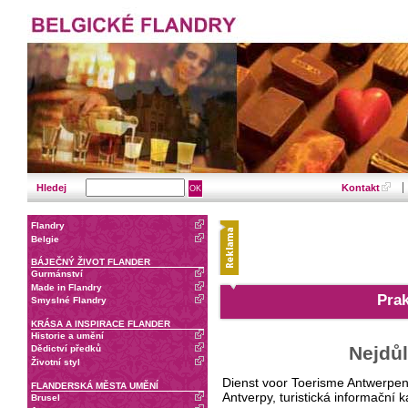
Hledej
Kontakt
Flandry
Belgie
BÁJEČNÝ ŽIVOT FLANDER
Gurmánství
Made in Flandry
Prak
Smyslné Flandry
KRÁSA A INSPIRACE FLANDER
Historie a umění
Nejdůl
Dědictví předků
Životní styl
Dienst voor Toerisme Antwerpe
FLANDERSKÁ MĚSTA UMĚNÍ
Antverpy, turistická informační 
Brusel