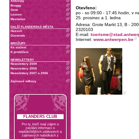
Antverpy
Bruggy
Otevřeno:
Gent
po - so 09:00 - 17:45 hodin, v n
Leuven
25. prosinec a 1. ledna
Mechelen
Adresa: Grote Markt 13, B - 2000
DALŠÍ FLANDERSKÁ MĚSTA
2320103
Hasselt
E-mail:
toerisme@stad.antwer
Oostende
Internet:
www.antwerpen.be
BROŽURY
Ke stažení
K prohlížení
NEWSLETTERY
Newslettery 2009
Newslettery 2008
Newslettery 2007 a 2006
Zajímavé odkazy
FLANDERS CLUB
Pro ty, kteří mají zájem o
zasílání informací o
nejdůležitějších událostech a
zajímavých nabídkách z
Flander.