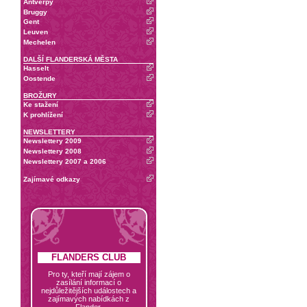
Antverpy
Bruggy
Gent
Leuven
Mechelen
DALŠÍ FLANDERSKÁ MĚSTA
Hasselt
Oostende
BROŽURY
Ke stažení
K prohlížení
NEWSLETTERY
Newslettery 2009
Newslettery 2008
Newslettery 2007 a 2006
Zajímavé odkazy
FLANDERS CLUB
Pro ty, kteří mají zájem o
zasílání informací o
nejdůležitějších událostech a
zajímavých nabídkách z
Flander.