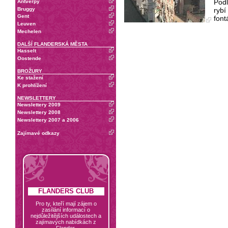
Podl
Antverpy
Bruggy
rybí
Gent
font
Leuven
Mechelen
DALŠÍ FLANDERSKÁ MĚSTA
Hasselt
Oostende
BROŽURY
Ke stažení
K prohlížení
NEWSLETTERY
Newslettery 2009
Newslettery 2008
Newslettery 2007 a 2006
Zajímavé odkazy
FLANDERS CLUB
Pro ty, kteří mají zájem o
zasílání informací o
nejdůležitějších událostech a
zajímavých nabídkách z
Flander.