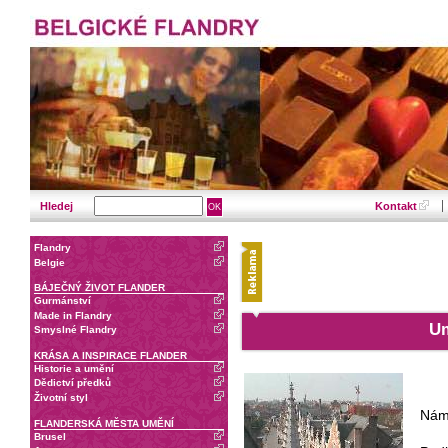
Hledej
Kontakt
Flandry
Belgie
BÁJEČNÝ ŽIVOT FLANDER
Gurmánství
Made in Flandry
Um
Smyslné Flandry
KRÁSA A INSPIRACE FLANDER
Historie a umění
Dědictví předků
Životní styl
Námě
FLANDERSKÁ MĚSTA UMĚNÍ
Brusel