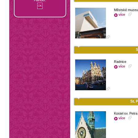
Městské muze
více
S
Radnice
více
St. 
Kostel sv. Petra
více