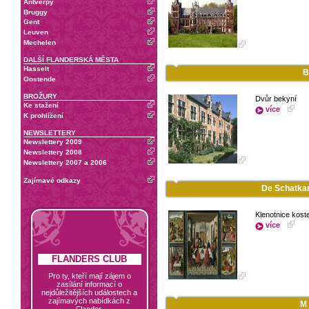
Antverpy
Bruggy
Gent
Leuven
Mechelen
DALŠÍ FLANDERSKÁ MĚSTA
Hasselt
B
Oostende
BROŽURY
Dvůr bekyní
Ke stažení
více
K prohlížení
NEWSLETTERY
Newslettery 2009
Newslettery 2008
Newslettery 2007 a 2006
Zajímavé odkazy
De Schatkam
Klenotnice koste
více
FLANDERS CLUB
Pro ty, kteří mají zájem o
zasílání informací o
nejdůležitějších událostech a
zajímavých nabídkách z
M
Flander.