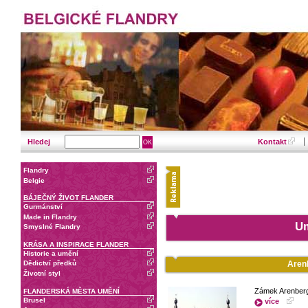
Hledej
Kontakt
Flandry
Belgie
BÁJEČNÝ ŽIVOT FLANDER
Gurmánství
Made in Flandry
Um
Smyslné Flandry
KRÁSA A INSPIRACE FLANDER
Historie a umění
Aren
Dědictví předků
Životní styl
Zámek Arenberg.
FLANDERSKÁ MĚSTA UMĚNÍ
Brusel
více