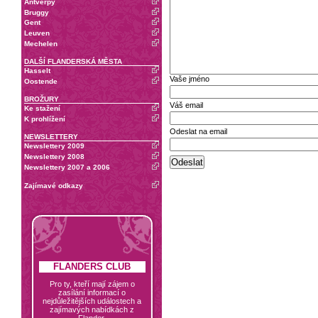
Antverpy
Bruggy
Gent
Leuven
Mechelen
DALŠÍ FLANDERSKÁ MĚSTA
Hasselt
Vaše jméno
Oostende
BROŽURY
Váš email
Ke stažení
K prohlížení
Odeslat na email
NEWSLETTERY
Newslettery 2009
Newslettery 2008
Newslettery 2007 a 2006
Zajímavé odkazy
FLANDERS CLUB
Pro ty, kteří mají zájem o
zasílání informací o
nejdůležitějších událostech a
zajímavých nabídkách z
Flander.