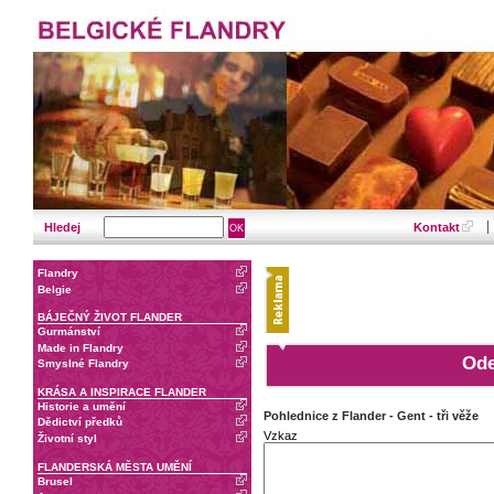
Hledej
Kontakt
Flandry
Belgie
BÁJEČNÝ ŽIVOT FLANDER
Gurmánství
Made in Flandry
Ode
Smyslné Flandry
KRÁSA A INSPIRACE FLANDER
Historie a umění
Pohlednice z Flander - Gent - tři věže
Dědictví předků
Vzkaz
Životní styl
FLANDERSKÁ MĚSTA UMĚNÍ
Brusel