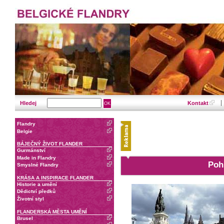
Hledej
Kontakt
Flandry
Belgie
BÁJEČNÝ ŽIVOT FLANDER
Gurmánství
Made in Flandry
Poh
Smyslné Flandry
KRÁSA A INSPIRACE FLANDER
Historie a umění
Dědictví předků
Životní styl
FLANDERSKÁ MĚSTA UMĚNÍ
Brusel