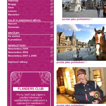
Antverpy
Bruggy
Gent
Leuven
Mechelen
poslat jako pohlednici
DALŠÍ FLANDERSKÁ MĚSTA
Hasselt
Oostende
BROŽURY
Ke stažení
K prohlížení
NEWSLETTERY
Newslettery 2009
Newslettery 2008
Newslettery 2007 a 2006
Zajímavé odkazy
poslat jako pohlednici
FLANDERS CLUB
Pro ty, kteří mají zájem o
zasílání informací o
nejdůležitějších událostech a
zajímavých nabídkách z
poslat jako pohlednici
Flander.