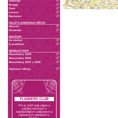
Antverpy
Bruggy
Gent
Leuven
Mechelen
DALŠÍ FLANDERSKÁ MĚSTA
Hasselt
Oostende
BROŽURY
Ke stažení
K prohlížení
NEWSLETTERY
Newslettery 2009
Newslettery 2008
Newslettery 2007 a 2006
Zajímavé odkazy
FLANDERS CLUB
Pro ty, kteří mají zájem o
zasílání informací o
nejdůležitějších událostech a
zajímavých nabídkách z
Flander.