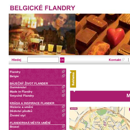
Hledej
Kontakt
Flandry
Belgie
BÁJEČNÝ ŽIVOT FLANDER
Gurmánství
Made in Flandry
M
Smyslné Flandry
KRÁSA A INSPIRACE FLANDER
Historie a umění
Dědictví předků
Životní styl
FLANDERSKÁ MĚSTA UMĚNÍ
Brusel