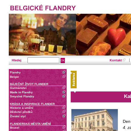
Hledej
Kontakt
Flandry
Belgie
BÁJEČNÝ ŽIVOT FLANDER
Gurmánství
Made in Flandry
Ka
Smyslné Flandry
KRÁSA A INSPIRACE FLANDER
Historie a umění
Dědictví předků
Životní styl
Den 
FLANDERSKÁ MĚSTA UMĚNÍ
4. z
Brusel