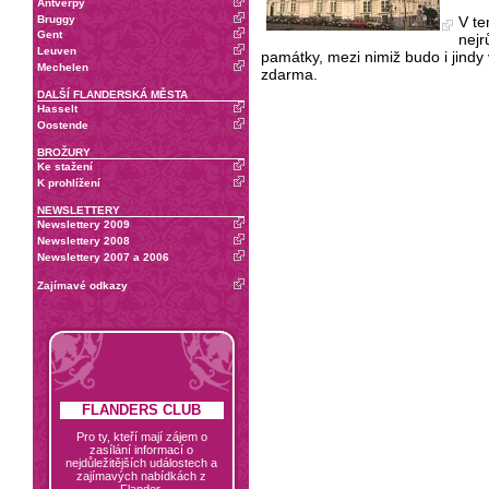
Antverpy
Bruggy
V te
Gent
nejr
Leuven
památky, mezi nimiž budo i jindy
Mechelen
zdarma.
DALŠÍ FLANDERSKÁ MĚSTA
Hasselt
Oostende
BROŽURY
Ke stažení
K prohlížení
NEWSLETTERY
Newslettery 2009
Newslettery 2008
Newslettery 2007 a 2006
Zajímavé odkazy
FLANDERS CLUB
Pro ty, kteří mají zájem o
zasílání informací o
nejdůležitějších událostech a
zajímavých nabídkách z
Flander.